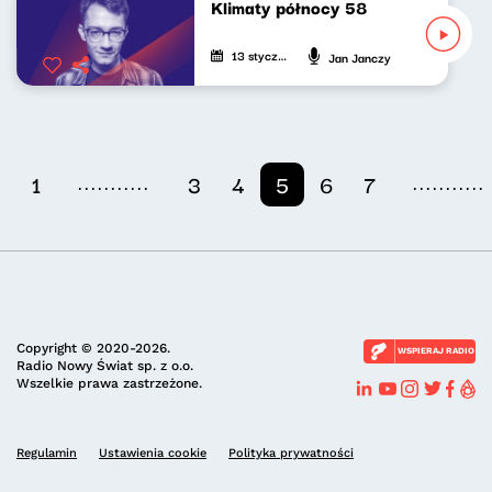
Klimaty północy 58
13 stycznia 2024
Jan Janczy
...........
...........
1
3
4
5
6
7
Copyright © 2020-2026.
WSPIERAJ RADIO
Radio Nowy Świat sp. z o.o.
Wszelkie prawa zastrzeżone.
Regulamin
Ustawienia cookie
Polityka prywatności