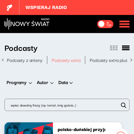
WSPIERAJ RADIO
Podcasty
Podcasty z anteny
Podcasty extra
Podcasty extra plus
Data
Programy
Autor
Na falach jazzu. Dekady polsko-duńskiej przyjaźni 1