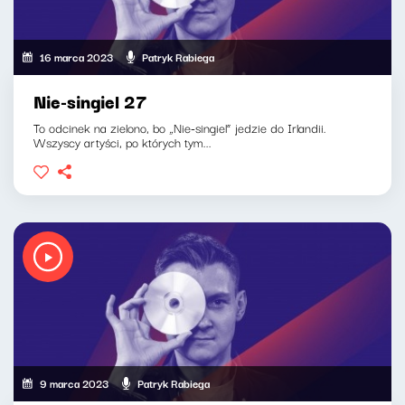
16 marca 2023
Patryk Rabiega
Nie-singiel 27
To odcinek na zielono, bo „Nie-singiel” jedzie do Irlandii.
Wszyscy artyści, po których tym...
9 marca 2023
Patryk Rabiega