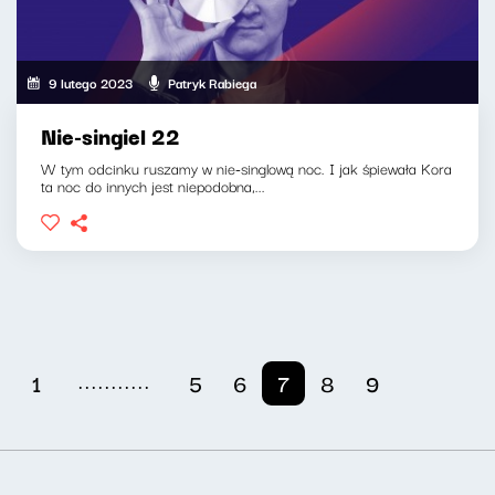
9 lutego 2023
Patryk Rabiega
Nie-singiel 22
W tym odcinku ruszamy w nie-singlową noc. I jak śpiewała Kora
ta noc do innych jest niepodobna,...
...........
1
5
6
7
8
9