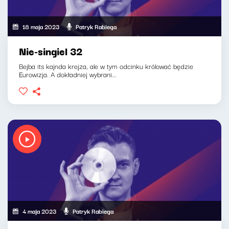
18 maja 2023
Patryk Rabiega
Nie-singiel 32
Bejba its kajnda krejza, ale w tym odcinku królować będzie
Eurowizja. A dokładniej wybrani...
4 maja 2023
Patryk Rabiega