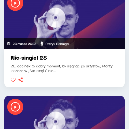
23 marca 2023
Patryk Rabiega
Nie-singiel 28
28. odcinek to dobry moment, by sięgnąć po artystów, którzy
jeszcze w „Nie-singlu” nie...