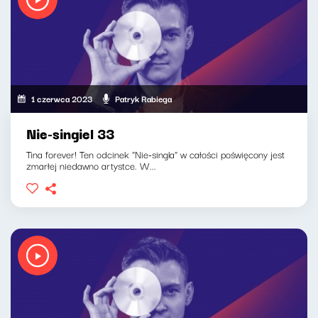
1 czerwca 2023
Patryk Rabiega
Nie-singiel 33
Tina forever! Ten odcinek "Nie-singla" w całości poświęcony jest
zmarłej niedawno artystce. W...