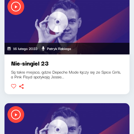
16 lutego 2023
Patryk Rabiega
Nie-singiel 23
Są takie miejsca, gdzie Depeche Mode łączy się ze Spice Girls,
a Pink Floyd spotykają Jessie...