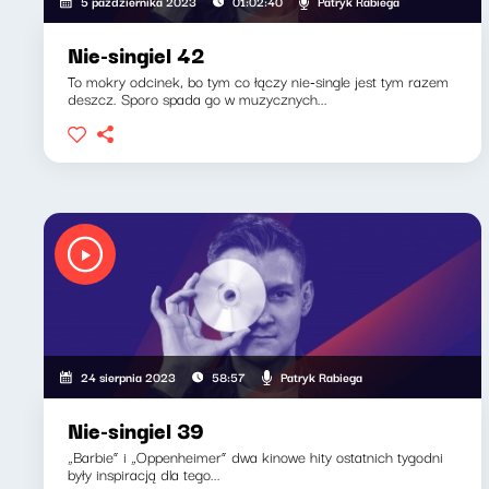
Patryk Rabiega
5 października 2023
01:02:40
Nie-singiel 42
To mokry odcinek, bo tym co łączy nie-single jest tym razem
deszcz. Sporo spada go w muzycznych...
Patryk Rabiega
24 sierpnia 2023
58:57
Nie-singiel 39
„Barbie” i „Oppenheimer” dwa kinowe hity ostatnich tygodni
były inspiracją dla tego...