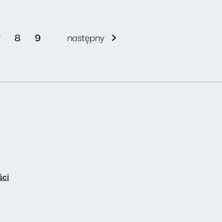
7
8
9
następny
ści