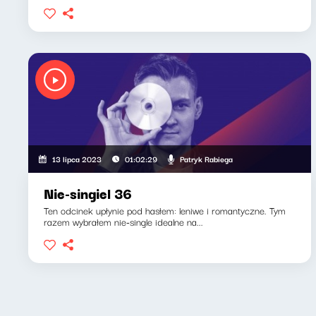
Patryk Rabiega
13 lipca 2023
01:02:29
Nie-singiel 36
Ten odcinek upłynie pod hasłem: leniwe i romantyczne. Tym
razem wybrałem nie-single idealne na...