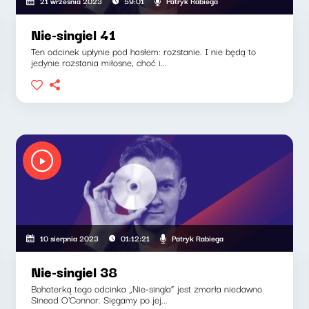
Patryk Rabiega
21 września 2023
59:01
Nie-singiel 41
Ten odcinek upłynie pod hasłem: rozstanie. I nie będą to
jedynie rozstania miłosne, choć i...
Patryk Rabiega
10 sierpnia 2023
01:12:21
Nie-singiel 38
Bohaterką tego odcinka „Nie-singla” jest zmarła niedawno
Sinead O'Connor. Sięgamy po jej...