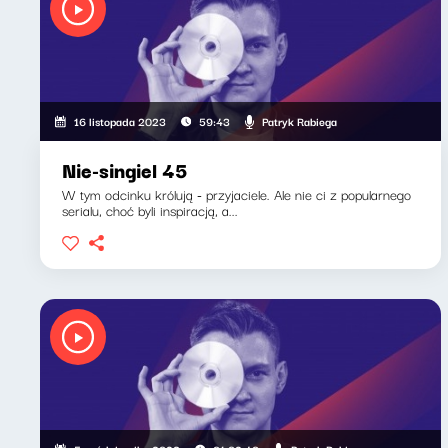
Patryk Rabiega
16 listopada 2023
59:43
Nie-singiel 45
W tym odcinku królują - przyjaciele. Ale nie ci z popularnego
serialu, choć byli inspiracją, a...