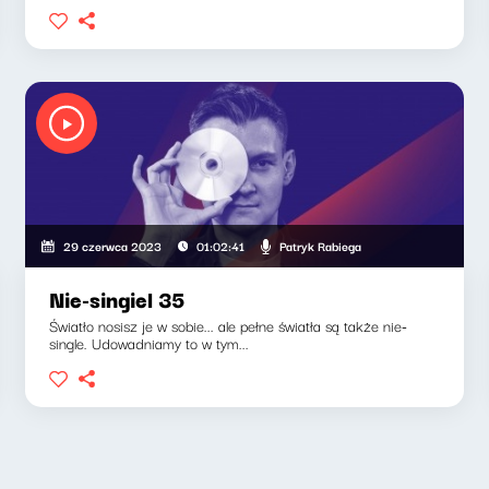
Patryk Rabiega
29 czerwca 2023
01:02:41
Nie-singiel 35
Światło nosisz je w sobie... ale pełne światła są także nie-
single. Udowadniamy to w tym...