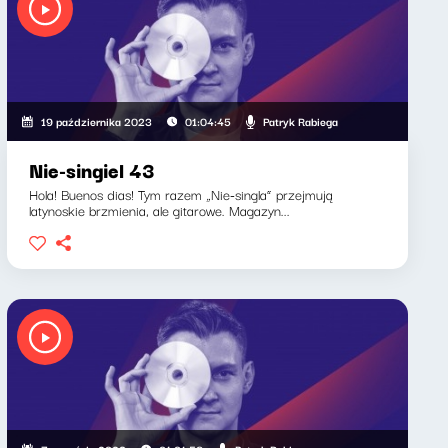
Patryk Rabiega
19 października 2023
01:04:45
Nie-singiel 43
Hola! Buenos dias! Tym razem „Nie-singla” przejmują
latynoskie brzmienia, ale gitarowe. Magazyn...