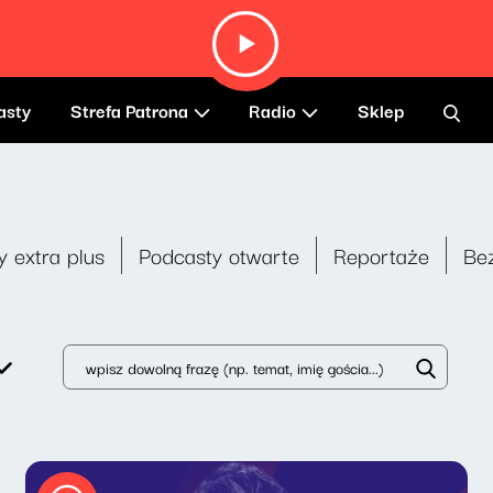
asty
Strefa Patrona
Radio
Sklep
y extra plus
Podcasty otwarte
Reportaże
Be