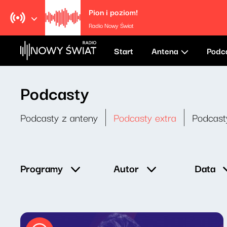
Pion i poziom!
Radio Nowy Świat
Start
Antena
Podc
Podcasty
Podcasty z anteny
Podcasty extra
Podcast
Data
Programy
Autor