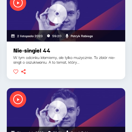
Patryk Rabiega
2 listopada 2023
59:20
Nie-singiel 44
W tym odcinku kłamiemy, ale tylko muzycznie. To zbiór nie-
singli o oszukiwaniu. A to temat, który...