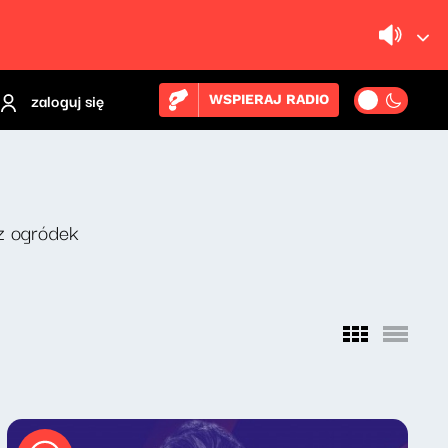
zaloguj się
WSPIERAJ RADIO
z ogródek