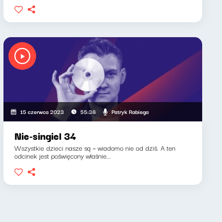
Patryk Rabiega
15 czerwca 2023
55:38
Nie-singiel 34
Wszystkie dzieci nasze są – wiadomo nie od dziś. A ten
odcinek jest poświęcony właśnie...