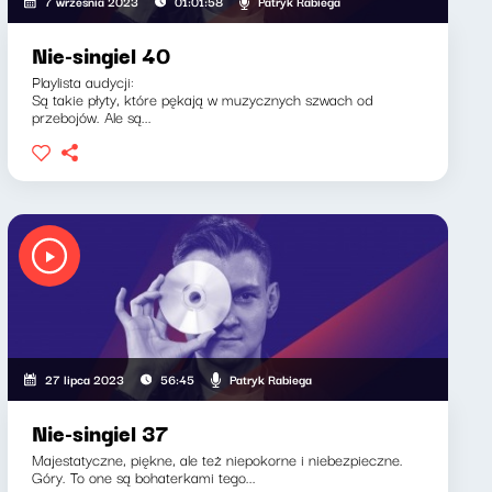
Patryk Rabiega
7 września 2023
01:01:58
Nie-singiel 40
Playlista audycji:
Są takie płyty, które pękają w muzycznych szwach od
przebojów. Ale są...
Patryk Rabiega
27 lipca 2023
56:45
Nie-singiel 37
Majestatyczne, piękne, ale też niepokorne i niebezpieczne.
Góry. To one są bohaterkami tego...