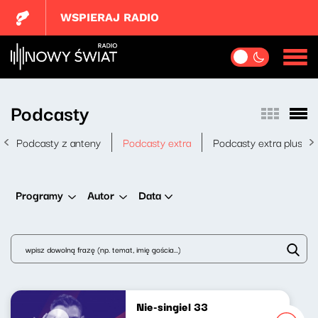
WSPIERAJ RADIO
Podcasty
Podcasty z anteny
Podcasty extra
Podcasty extra plus
Data
Programy
Autor
Nie-singiel 33