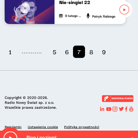
Nie-singiel 22
9 lutego 2023
Patryk Rabiega
...........
1
5
6
7
8
9
Copyright © 2020-2026.
WSPIERAJ RADIO
Radio Nowy Świat sp. z o.o.
Wszelkie prawa zastrzeżone.
Regulamin
Ustawienia cookie
Polityka prywatności
Pion i poziom!