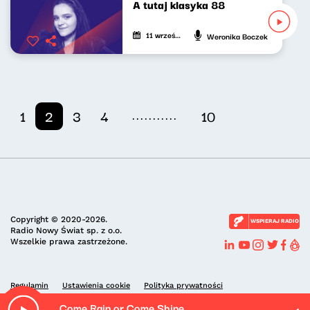
A tutaj klasyka 88
11 września 2025
Weronika Boczek
...........
1
2
3
4
10
Copyright © 2020-2026.
WSPIERAJ RADIO
Radio Nowy Świat sp. z o.o.
Wszelkie prawa zastrzeżone.
Regulamin
Ustawienia cookie
Polityka prywatności
Come Rain or Come Shine