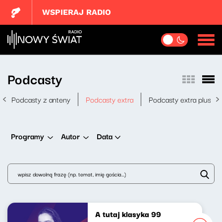
WSPIERAJ RADIO
Podcasty
Podcasty z anteny
Podcasty extra
Podcasty extra plus
Data
Programy
Autor
A tutaj klasyka 99