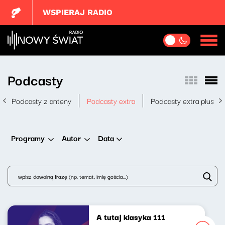
WSPIERAJ RADIO
Podcasty
Podcasty z anteny
Podcasty extra
Podcasty extra plus
Data
Programy
Autor
A tutaj klasyka 111