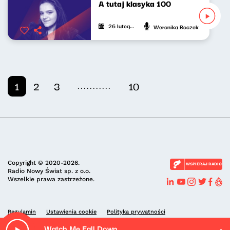
A tutaj klasyka 100
26 lutego 2026
Weronika Boczek
...........
1
2
3
10
Copyright © 2020-2026.
WSPIERAJ RADIO
Radio Nowy Świat sp. z o.o.
Wszelkie prawa zastrzeżone.
Regulamin
Ustawienia cookie
Polityka prywatności
Watch Me Fall Down