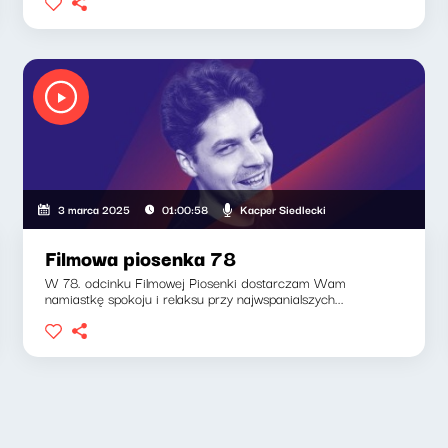
Kacper Siedlecki
3 marca 2025
01:00:58
Filmowa piosenka 78
W 78. odcinku Filmowej Piosenki dostarczam Wam
namiastkę spokoju i relaksu przy najwspanialszych...