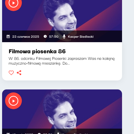
Kacper Siedlecki
23 czerwca 2025
57:50
Filmowa piosenka 86
W 86. odcinku Filmowej Piosenki zapraszam Was na kolejną
muzyczno-filmową mieszankę. Do...