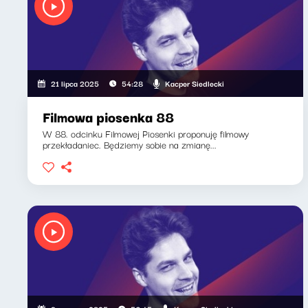
Kacper Siedlecki
21 lipca 2025
54:28
Filmowa piosenka 88
W 88. odcinku Filmowej Piosenki proponuję filmowy
przekładaniec. Będziemy sobie na zmianę...