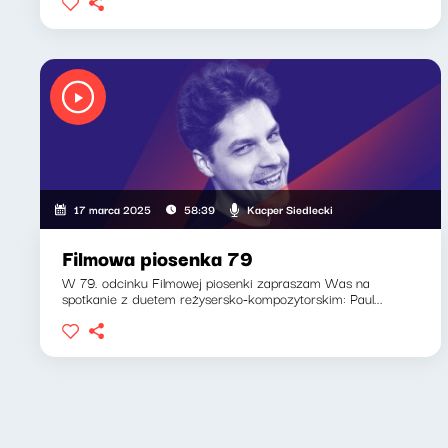
Kacper Siedlecki
17 marca 2025
58:39
Filmowa piosenka 79
W 79. odcinku Filmowej piosenki zapraszam Was na
spotkanie z duetem reżysersko-kompozytorskim: Paul...