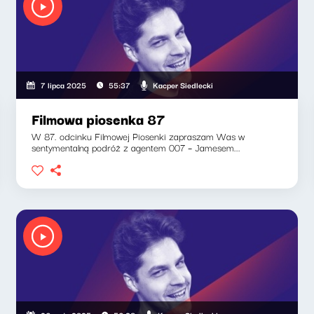
Kacper Siedlecki
7 lipca 2025
55:37
Filmowa piosenka 87
W 87. odcinku Filmowej Piosenki zapraszam Was w
sentymentalną podróż z agentem 007 – Jamesem...