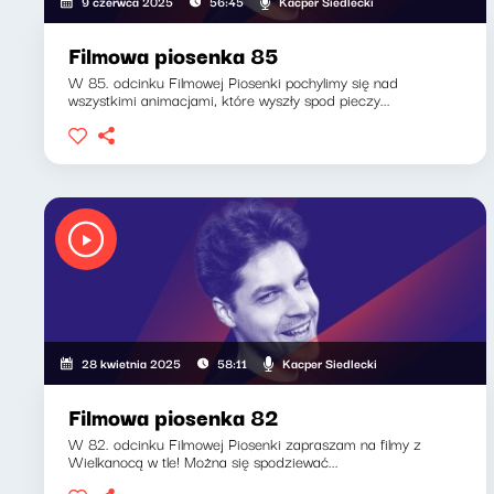
Kacper Siedlecki
9 czerwca 2025
56:45
Filmowa piosenka 85
W 85. odcinku Filmowej Piosenki pochylimy się nad
wszystkimi animacjami, które wyszły spod pieczy...
Kacper Siedlecki
28 kwietnia 2025
58:11
Filmowa piosenka 82
W 82. odcinku Filmowej Piosenki zapraszam na filmy z
Wielkanocą w tle! Można się spodziewać...