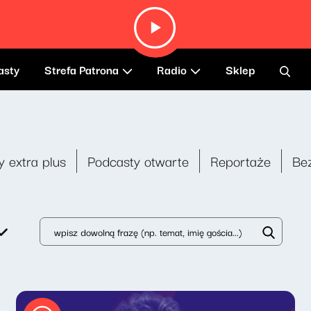
asty
Strefa Patrona
Radio
Sklep
y extra plus
Podcasty otwarte
Reportaże
Be