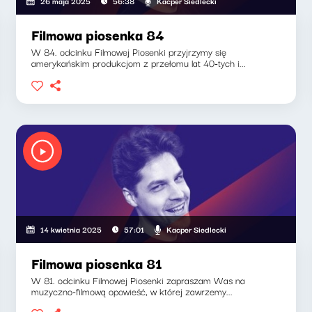
Kacper Siedlecki
26 maja 2025
56:38
Filmowa piosenka 84
W 84. odcinku Filmowej Piosenki przyjrzymy się
amerykańskim produkcjom z przełomu lat 40-tych i...
Kacper Siedlecki
14 kwietnia 2025
57:01
Filmowa piosenka 81
W 81. odcinku Filmowej Piosenki zapraszam Was na
muzyczno-filmową opowieść, w której zawrzemy...