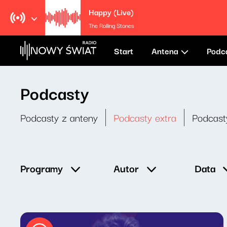
Happy (Live)
The Rolling Stones
Start
Antena
Podc
Podcasty
Podcasty z anteny
Podcasty extra
Podcast
Data
Programy
Autor