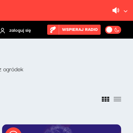
zaloguj się
WSPIERAJ RADIO
z ogródek