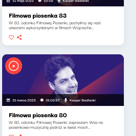
Kacper Siedlecki
12 maja 2025
55:58
Filmowa piosenka 83
W 83. odcinku Filmowej Piosenki, pochylimy się nad
utworami wykorzystanymi w filmach Wojciecha...
Kacper Siedlecki
31 marca 2025
01:03:57
Filmowa piosenka 80
W 80. odcinku Filmowej Piosenki zapraszam Was na
piosenkowo-muzyczną podróż w świat moich...