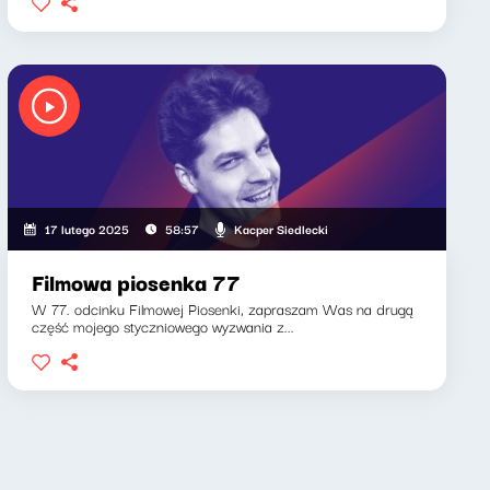
Kacper Siedlecki
17 lutego 2025
58:57
Filmowa piosenka 77
W 77. odcinku Filmowej Piosenki, zapraszam Was na drugą
część mojego styczniowego wyzwania z...