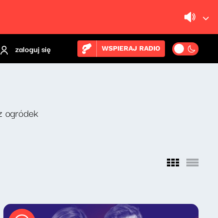
zaloguj się
WSPIERAJ RADIO
z ogródek