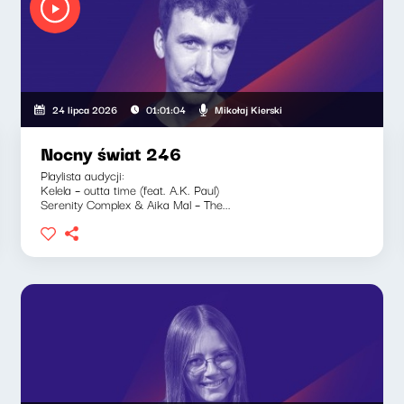
Mikołaj Kierski
24 lipca 2026
01:01:04
Nocny świat 246
Playlista audycji:
Kelela – outta time (feat. A.K. Paul)
Serenity Complex & Aika Mal – The...