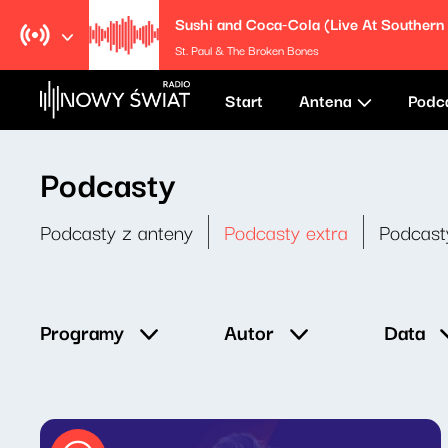
St. Paul & The Broken Bones
Start
Antena
Podc
Podcasty
Podcasty z anteny
Podcasty extra
Podcast
Data
Programy
Autor