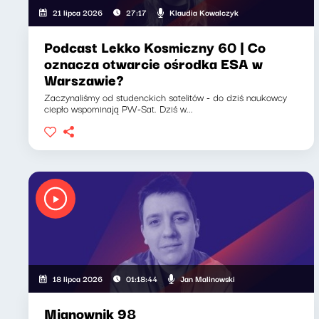
Klaudia Kowalczyk
21 lipca 2026
27:17
Podcast Lekko Kosmiczny 60 | Co
oznacza otwarcie ośrodka ESA w
Warszawie?
Zaczynaliśmy od studenckich satelitów - do dziś naukowcy
ciepło wspominają PW-Sat. Dziś w...
Jan Malinowski
18 lipca 2026
01:18:44
Mianownik 98