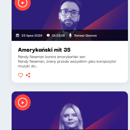
Tomasz Giemza
25 lipca 2026
01:25:19
Amerykański mit 35
Randy Newman kontra amerykański sen
Randy Newman, znany przede wszystkim jako kompozytor
muzyki do...