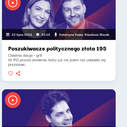
Katarzyna Kasia, Klaudiusz Slezak
22 lipca 2026
52:03
Poszukiwacze politycznego złota 195
Ostatnia stacja - grill
W PiS proces dzielenia, który już nie jeden raz udawało się
prezesowi...