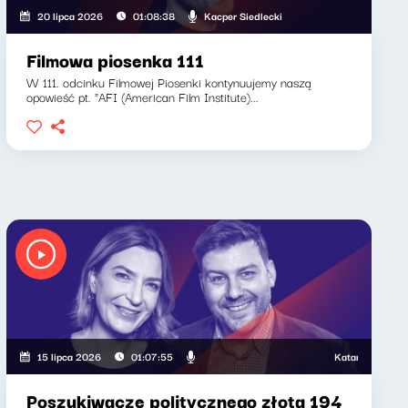
Kacper Siedlecki
20 lipca 2026
01:08:38
Filmowa piosenka 111
W 111. odcinku Filmowej Piosenki kontynuujemy naszą
opowieść pt. "AFI (American Film Institute)...
Katarzyna Kasia, 
15 lipca 2026
01:07:55
Poszukiwacze politycznego złota 194