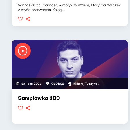
Vanitas (z łac. marność) – motyw w sztuce, który ma związek
z myślą przewodnią Księgi...
Mikołaj Tyczyński
13 lipca 2026
01:01:02
Samplówka 109