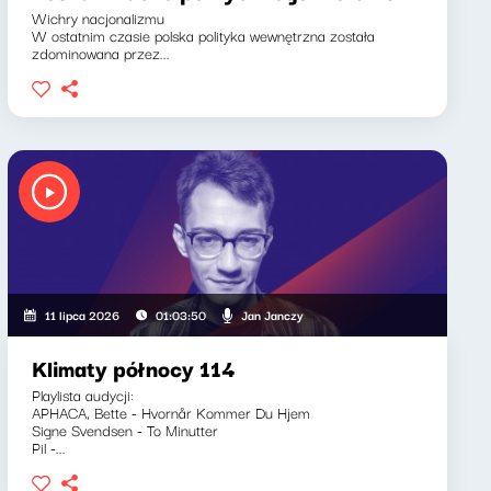
Wichry nacjonalizmu
W ostatnim czasie polska polityka wewnętrzna została
zdominowana przez...
Jan Janczy
11 lipca 2026
01:03:50
Klimaty północy 114
Playlista audycji:
APHACA, Bette - Hvornår Kommer Du Hjem
Signe Svendsen - To Minutter
Pil -...