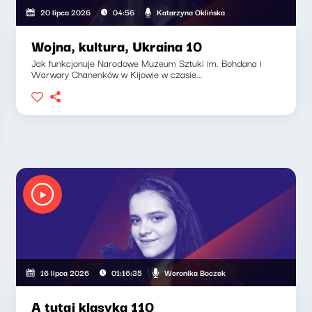
Katarzyna Oklińska
20 lipca 2026
04:56
Wojna, kultura, Ukraina 10
Jak funkcjonuje Narodowe Muzeum Sztuki im. Bohdana i
Warwary Chanenków w Kijowie w czasie...
Weronika Boczek
16 lipca 2026
01:16:35
A tutaj klasyka 110