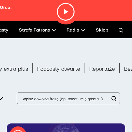
Sushi and Coca-Cola (Live At Southern Grooves)
asty
Strefa Patrona
Radio
Sklep
y extra plus
Podcasty otwarte
Reportaże
Be