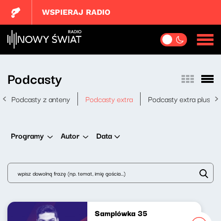
WSPIERAJ RADIO
Podcasty
Podcasty z anteny
Podcasty extra
Podcasty extra plus
Data
Programy
Autor
Samplówka 35