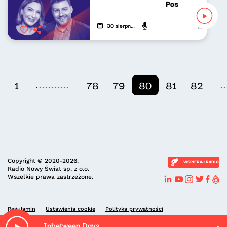
Poszukiwacze pol
30 sierpnia 2023
Katarzyna K
...........
..
1
78
79
80
81
82
Copyright © 2020-2026.
WSPIERAJ RADIO
Radio Nowy Świat sp. z o.o.
Wszelkie prawa zastrzeżone.
Regulamin
Ustawienia cookie
Polityka prywatności
Inbetween Days