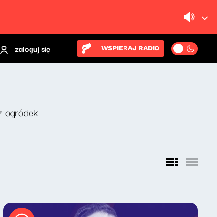
zaloguj się
WSPIERAJ RADIO
z ogródek