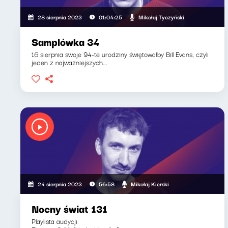
Mikołaj Tyczyński
28 sierpnia 2023
01:04:25
Samplówka 34
16 sierpnia swoje 94-te urodziny świętowałby Bill Evans, czyli
jeden z najważniejszych...
Mikołaj Kierski
24 sierpnia 2023
56:58
Nocny świat 131
Playlista audycji: