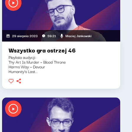
, Klaudiusz Slezak
Maciej Jankowski
29 sierpnia 2023
59:21
Wszystko gra ostrzej 46
Playlista audycji:
Thy Art Is Murder – Blood Throne
Harms Way – Devour
Humanity’s Last...