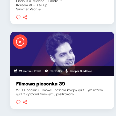
Fiorious & Midland - Handle It
Kareem Ali - Rise Up
Summer Pearl &...
Kacper Siedlecki
21 sierpnia 2023
01:00:38
Filmowa piosenka 39
W 39. odcinku Filmowej Piosenki kolejny quiz! Tym razem,
quiz z cytatami filmowymi, posiłkowany...