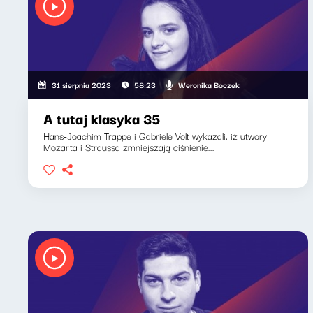
Weronika Boczek
31 sierpnia 2023
58:23
A tutaj klasyka 35
Hans-Joachim Trappe i Gabriele Volt wykazali, iż utwory
Mozarta i Straussa zmniejszają ciśnienie...