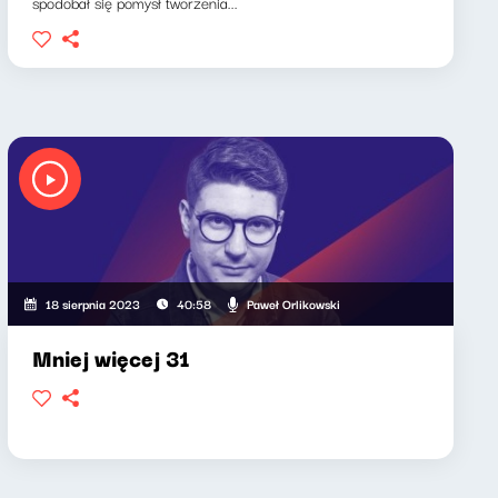
spodobał się pomysł tworzenia...
Paweł Orlikowski
18 sierpnia 2023
40:58
Mniej więcej 31