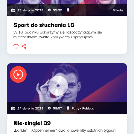
Mikołaj Tyczyńsk
27 sierpnia 2023
55:39
Sport do słuchania 18
W 18. odcinku przyjrzymy się rozpoczynającym się
mistrzostwom świata koszykarzy i spróbujemy...
Patryk Rabiega
24 sierpnia 2023
58:57
Nie-singiel 39
„Barbie” i „Oppenheimer” dwa kinowe hity ostatnich tygodni