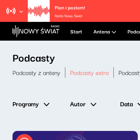
Pion i poziom!
Radio Nowy Świat
Start
Antena
Podc
Podcasty
Podcasty z anteny
Podcasty extra
Podcast
Data
Programy
Autor