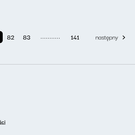
...........
82
83
141
następny
ści