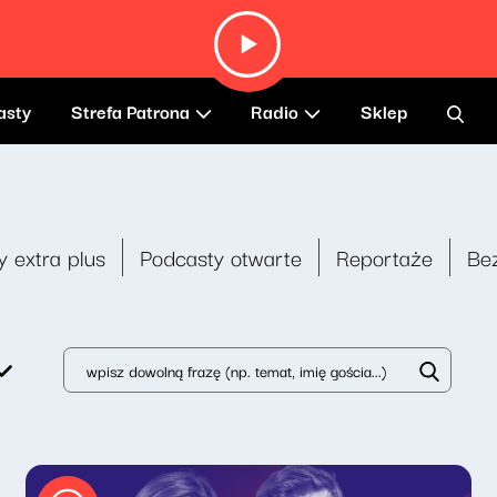
asty
Strefa Patrona
Radio
Sklep
y extra plus
Podcasty otwarte
Reportaże
Be