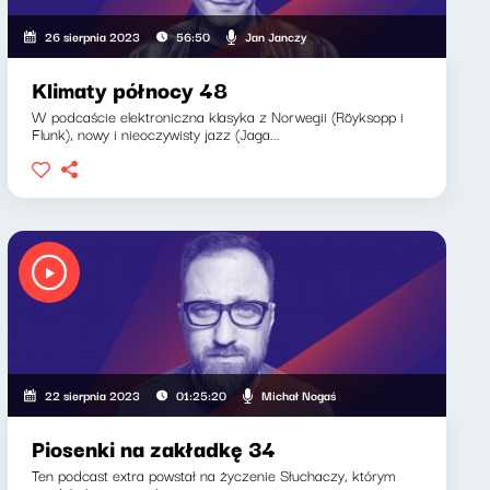
i, Klaudia Kowalczyk, Jakub Jędras
Jan Janczy
26 sierpnia 2023
56:50
Klimaty północy 48
W podcaście elektroniczna klasyka z Norwegii (Röyksopp i
Flunk), nowy i nieoczywisty jazz (Jaga...
Michał Nogaś
22 sierpnia 2023
01:25:20
Piosenki na zakładkę 34
Ten podcast extra powstał na życzenie Słuchaczy, którym