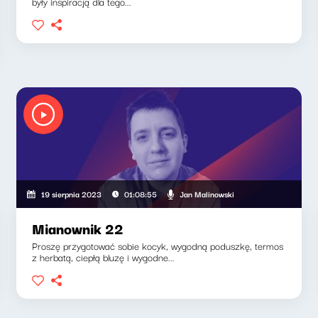
były inspiracją dla tego...
Jan Malinowski
19 sierpnia 2023
01:08:55
Mianownik 22
Proszę przygotować sobie kocyk, wygodną poduszkę, termos
z herbatą, ciepłą bluzę i wygodne...