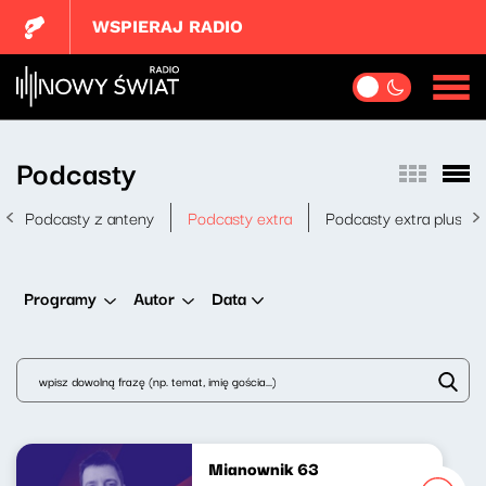
WSPIERAJ RADIO
Podcasty
Podcasty z anteny
Podcasty extra
Podcasty extra plus
Data
Programy
Autor
Mianownik 63