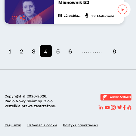
Mianownik 52
12 października 2024
Jan Malinowski
...........
1
2
3
4
5
6
9
Copyright © 2020-2026.
WSPIERAJ RADIO
Radio Nowy Świat sp. z o.o.
Wszelkie prawa zastrzeżone.
Regulamin
Ustawienia cookie
Polityka prywatności