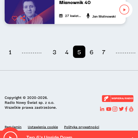
Mianownik 40
27 kwietnia 2024
Jan Malinowski
...........
...........
1
3
4
5
6
7
Copyright © 2020-2026.
WSPIERAJ RADIO
Radio Nowy Świat sp. z o.o.
Wszelkie prawa zastrzeżone.
Regulamin
Ustawienia cookie
Polityka prywatności
Two 6's Upside Down