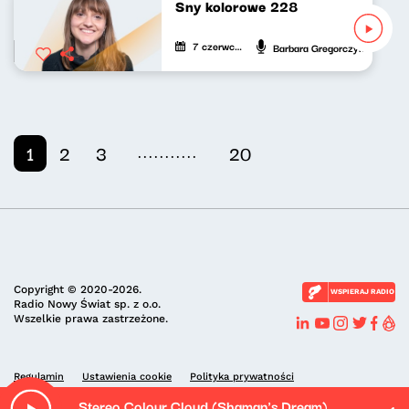
Sny kolorowe 228
7 czerwca 2025
Barbara Gregorczyk
...........
1
2
3
20
Copyright © 2020-2026.
WSPIERAJ RADIO
Radio Nowy Świat sp. z o.o.
Wszelkie prawa zastrzeżone.
Regulamin
Ustawienia cookie
Polityka prywatności
Stereo Colour Cloud (Shaman's Dream)