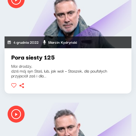
4 grudnia 2022
Marcin Kydryński
Pora siesty 125
Moi drodzy,
dziś mój syn Staś, lub, jak woli – Staszek, dla poufałych
przyjaciół zaś i dla...