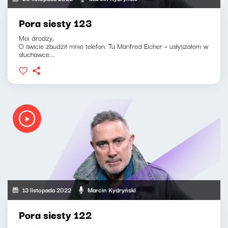
Pora siesty 123
Moi drodzy,
O świcie zbudził mnie telefon. Tu Manfred Eicher – usłyszałem w
słuchawce....
13 listopada 2022
Marcin Kydryński
Pora siesty 122