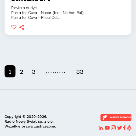
Playlista audycji:
Parra for Cuva - Nacar (feat. Nathan Ball)
Parra for Cuva - Ritual Del...
...........
1
2
3
33
Copyright © 2020-2026.
WSPIERAJ RADIO
Radio Nowy Świat sp. z o.o.
Wszelkie prawa zastrzeżone.