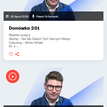
25 lipca 2026
Paweł Orlikowski
Domówka 281
Playlista audycji:
Skarby - Nie Ma Dwóch Tych Samych Miejsc
Colouring - White Whale
RY X -...