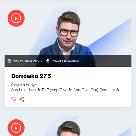
13 czerwca 2026
Paweł Orlikowski
Domówka 275
Playlista audycji:
Son Lux - Lost It To Trying (Give In And Give Out) (feat. Lily &...