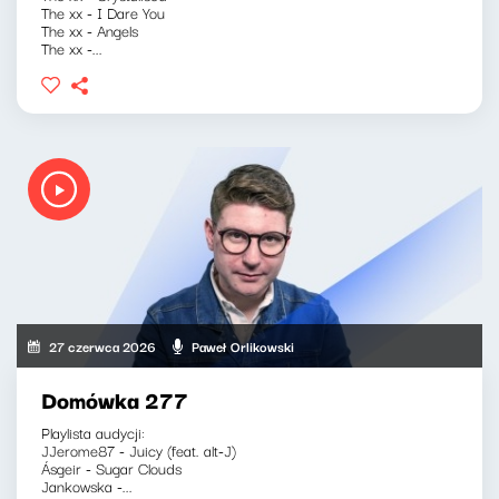
The xx - I Dare You
The xx - Angels
The xx -...
27 czerwca 2026
Paweł Orlikowski
Domówka 277
Playlista audycji:
JJerome87 - Juicy (feat. alt-J)
Ásgeir - Sugar Clouds
Jankowska -...