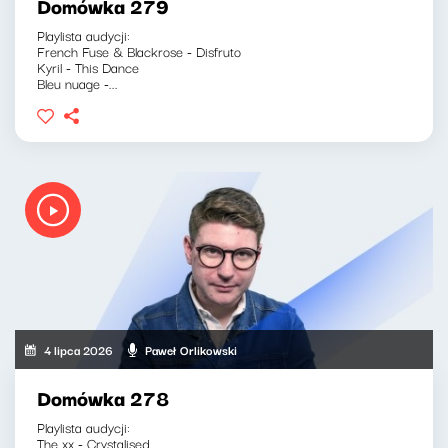
Domówka 279
Playlista audycji:
French Fuse & Blackrose - Disfruto
Kyril - This Dance
Bleu nuage -...
4 lipca 2026
Paweł Orlikowski
Domówka 278
Playlista audycji:
The xx - Crystalised