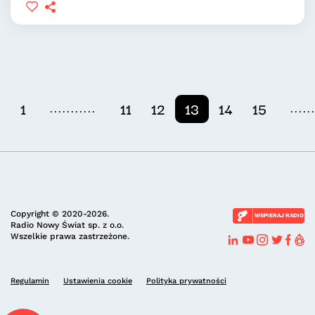
...........
.....
1
11
12
13
14
15
Copyright © 2020-2026.
WSPIERAJ RADIO
Radio Nowy Świat sp. z o.o.
Wszelkie prawa zastrzeżone.
Regulamin
Ustawienia cookie
Polityka prywatności