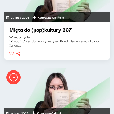
11 lipca 2026
Katarzyna Oklińska
Mięta do (pop)kultury 237
W magazynie:
“Proud”. O serialu twórcy: reżyser Karol Klementewicz i aktor
Ignacy...
4 lipca 2026
Katarzyna Oklińska