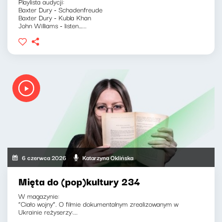
Playlista audycji:
Baxter Dury - Schadenfreude
Baxter Dury - Kubla Khan
John Williams - listen…...
6 czerwca 2026
Katarzyna Oklińska
Mięta do (pop)kultury 234
W magazynie:
“Ciało wojny”. O filmie dokumentalnym zrealizowanym w
Ukrainie reżyserzy:...