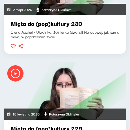
2 maja 2026
Katarzyna Oklińska
Mięta do (pop)kultury 230
Olena Apchel - Ukrainka, żołnierka Gwardii Narodowej, jak sama
mówi, w poprzednim życiu...
18 kwietnia 2026
Katarzyna Oklińska
Mięta do (pop)kultury 229