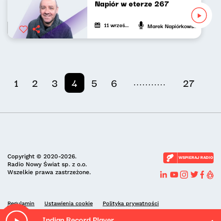
Napiór w eterze 267
11 września 2025
Marek Napiórkowski
...........
1
2
3
4
5
6
27
Copyright © 2020-2026.
WSPIERAJ RADIO
Radio Nowy Świat sp. z o.o.
Wszelkie prawa zastrzeżone.
Regulamin
Ustawienia cookie
Polityka prywatności
Indian Record Player