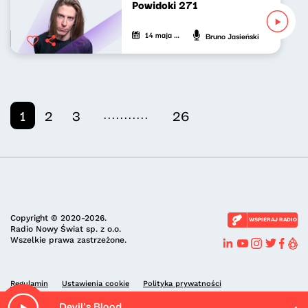
Powidoki 271
14 maja 2026
Bruno Jasieński
...........
1
2
3
26
Copyright © 2020-2026.
WSPIERAJ RADIO
Radio Nowy Świat sp. z o.o.
Wszelkie prawa zastrzeżone.
Regulamin
Ustawienia cookie
Polityka prywatności
Devil's Blood