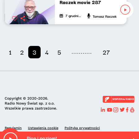
Raczek movie 287
7 grudnia 2025
Tomasz Raczek
...........
1
2
3
4
5
27
Copyright © 2020-2026.
WSPIERAJ RADIO
Radio Nowy Świat sp. z o.o.
Wszelkie prawa zastrzeżone.
Regulamin
Ustawienia cookie
Polityka prywatności
Pion i poziom!