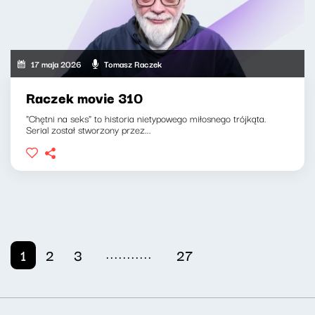
17 maja 2026
Tomasz Raczek
Raczek movie 310
"Chętni na seks" to historia nietypowego miłosnego trójkąta.
Serial został stworzony przez...
...........
1
2
3
27