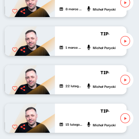
8 marca 2025
Michał Porycki
TIP-TOP Lista Ra
1 marca 2025
Michał Porycki
TIP-TOP Lista Ra
22 lutego 2025
Michał Porycki
TIP-TOP Lista Ra
15 lutego 2025
Michał Porycki