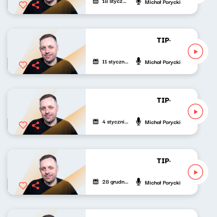
18 stycznia 2025
Michał Porycki
TIP-TOP Lista Ra
11 stycznia 2025
Michał Porycki
TIP-TOP Lista Ra
4 stycznia 2025
Michał Porycki
TIP-TOP Lista Ra
28 grudnia 2024
Michał Porycki