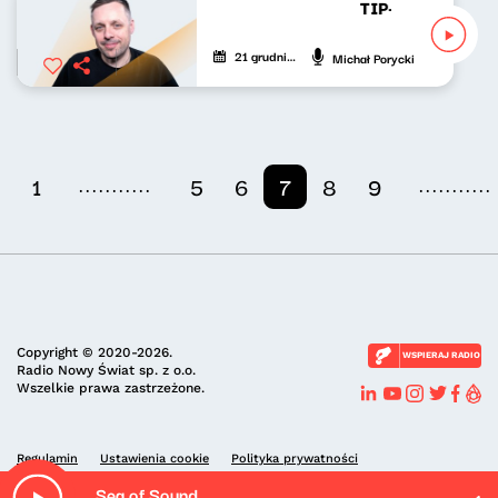
TIP-TOP Lista Ra
21 grudnia 2024
Michał Porycki
...........
...........
1
5
6
7
8
9
Copyright © 2020-2026.
WSPIERAJ RADIO
Radio Nowy Świat sp. z o.o.
Wszelkie prawa zastrzeżone.
Regulamin
Ustawienia cookie
Polityka prywatności
Sea of Sound