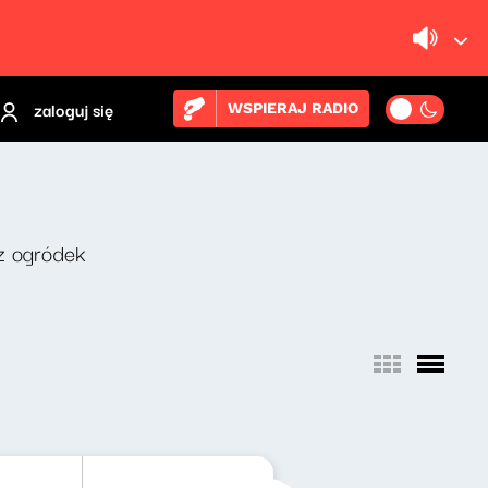
zaloguj się
WSPIERAJ RADIO
z ogródek