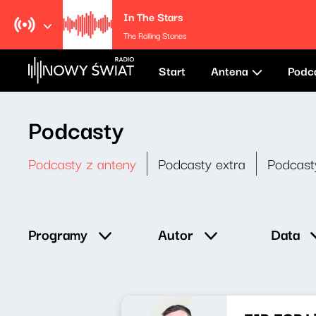
In The Stars
The Rolling Stones
Start
Antena
Podc
Podcasty
Podcasty z anteny
Podcasty extra
Podcast
Data
Programy
Autor