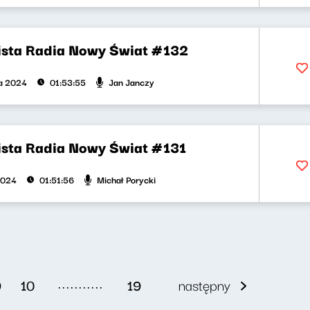
ista Radia Nowy Świat #132
Jan Janczy
ka 2024
01:53:55
ista Radia Nowy Świat #131
Michał Porycki
2024
01:51:56
...........
9
10
19
następny