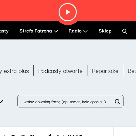
asty
Strefa Patrona
Radio
Sklep
y extra plus
Podcasty otwarte
Reportaże
Be