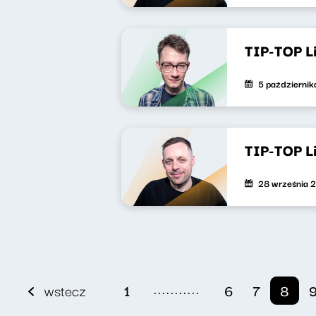
TIP-TOP L
5 październi
TIP-TOP L
28 września 
...........
wstecz
1
6
7
8