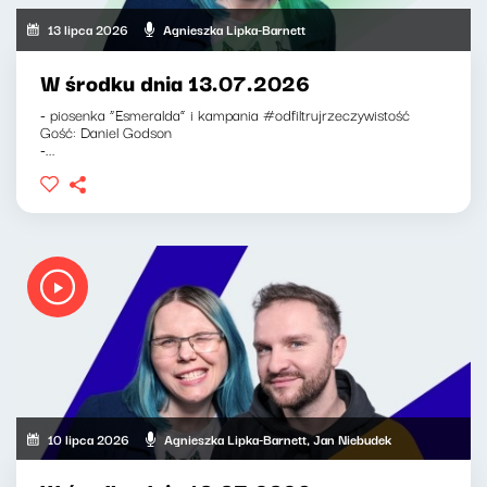
13 lipca 2026
Agnieszka Lipka-Barnett
W środku dnia 13.07.2026
- piosenka “Esmeralda” i kampania #odfiltrujrzeczywistość
Gość: Daniel Godson
-...
10 lipca 2026
Agnieszka Lipka-Barnett, Jan Niebudek