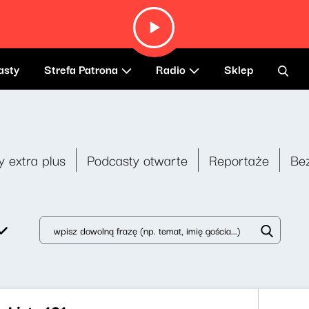
asty
Strefa Patrona
Radio
Sklep
y extra plus
Podcasty otwarte
Reportaże
Be