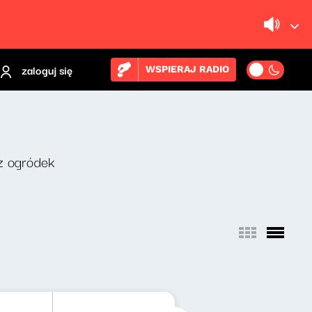
zaloguj się
WSPIERAJ RADIO
z ogródek