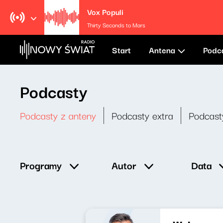
Vox Populi
Thirty Seconds to Mars
Start
Antena
Podc
Podcasty
Podcasty z anteny
Podcasty extra
Podcast
Data
Programy
Autor