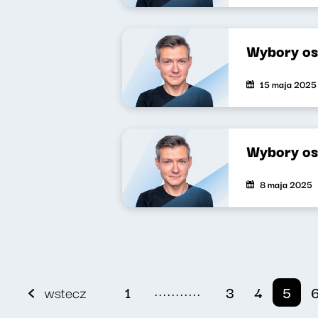
Wybory os
15 maja 2025
Wybory os
8 maja 2025
...........
wstecz
1
3
4
5