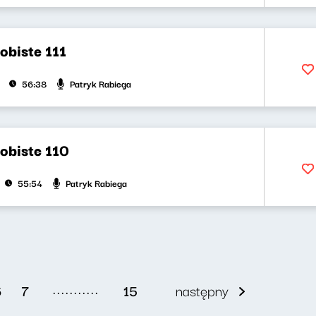
obiste 111
Patryk Rabiega
56:38
obiste 110
Patryk Rabiega
55:54
...........
6
7
15
następny