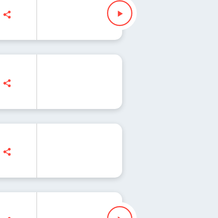
k
ny 59 | Życie w innych galaktykach - filmowa