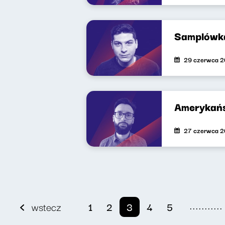
Samplówk
29 czerwca 
Amerykańs
27 czerwca 
...........
wstecz
1
2
3
4
5