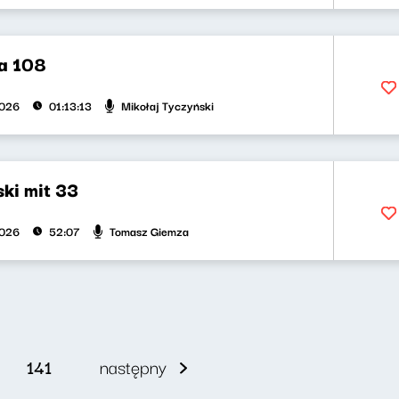
a 108
Mikołaj Tyczyński
2026
01:13:13
ki mit 33
Tomasz Giemza
2026
52:07
141
następny