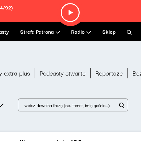
/4/92)
asty
Strefa Patrona
Radio
Sklep
y extra plus
Podcasty otwarte
Reportaże
Be