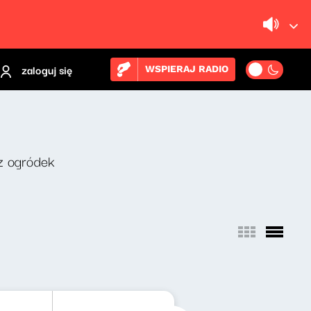
zaloguj się
WSPIERAJ RADIO
z ogródek