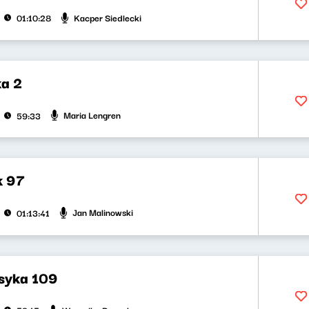
Kacper Siedlecki
01:10:28
a 2
Maria Lengren
59:33
k 97
Jan Malinowski
01:13:41
asyka 109