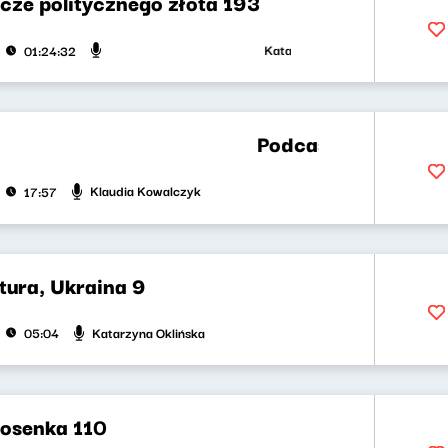
cze politycznego złota 193
Katarzyna Kasia, Klaudiusz Sleza
01:24:32
Podcast Lekko Kosmicz
Klaudia Kowalczyk
17:57
tura, Ukraina 9
Katarzyna Oklińska
05:04
iosenka 110