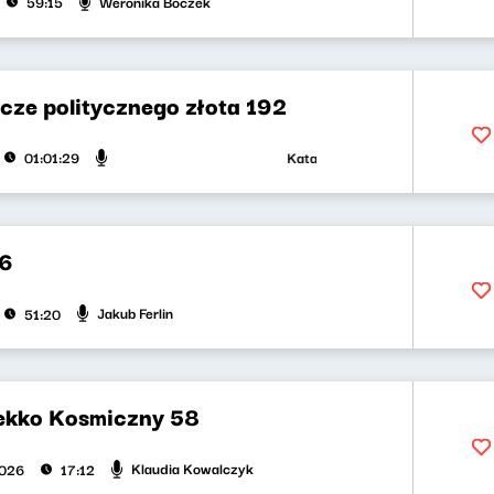
Weronika Boczek
59:15
cze politycznego złota 192
Katarzyna Kasia, Klaudiusz Sleza
01:01:29
36
Jakub Ferlin
51:20
ekko Kosmiczny 58
Klaudia Kowalczyk
2026
17:12