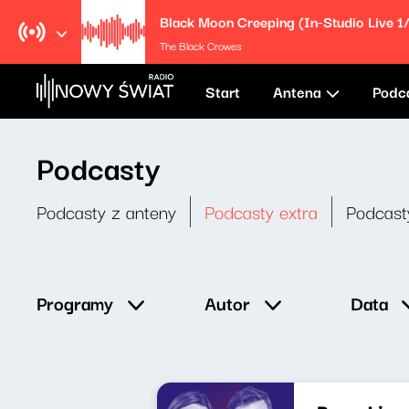
Black Moon Creeping (In-Studio Live 1
The Black Crowes
Start
Antena
Podc
Podcasty
Podcasty z anteny
Podcasty extra
Podcast
Data
Programy
Autor