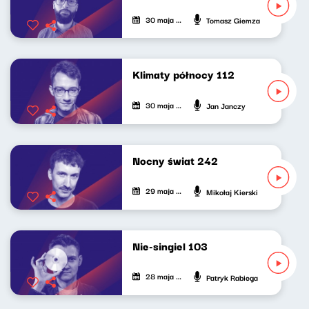
30 maja 2026
Tomasz Giemza
Klimaty północy 112
30 maja 2026
Jan Janczy
Nocny świat 242
29 maja 2026
Mikołaj Kierski
Nie-singiel 103
28 maja 2026
Patryk Rabiega