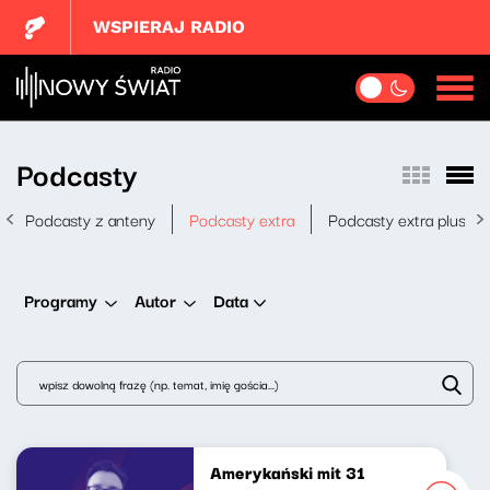
WSPIERAJ RADIO
Podcasty
Podcasty z anteny
Podcasty extra
Podcasty extra plus
Data
Programy
Autor
Amerykański mit 31