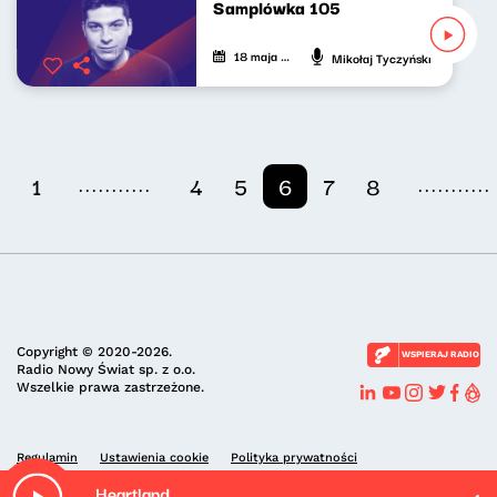
Samplówka 105
18 maja 2026
Mikołaj Tyczyński
...........
...........
1
4
5
6
7
8
Copyright © 2020-2026.
WSPIERAJ RADIO
Radio Nowy Świat sp. z o.o.
Wszelkie prawa zastrzeżone.
Regulamin
Ustawienia cookie
Polityka prywatności
Heartland