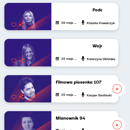
Podcast Lekko Kos
26 maja 2026
Klaudia Kowalczyk
Wojna, kultura, U
25 maja 2026
Katarzyna Oklińska
Filmowa piosenka 107
25 maja 2026
Kacper Siedlecki
Mianownik 94