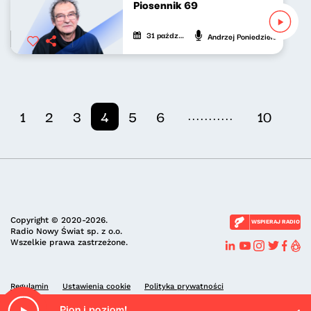
Piosennik 69
31 października 2021
Andrzej Poniedzielski
...........
1
2
3
4
5
6
10
Copyright © 2020-2026.
WSPIERAJ RADIO
Radio Nowy Świat sp. z o.o.
Wszelkie prawa zastrzeżone.
Regulamin
Ustawienia cookie
Polityka prywatności
Pion i poziom!