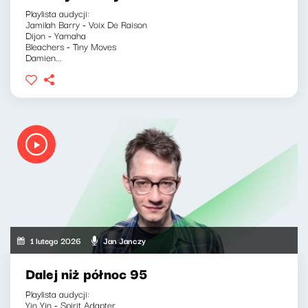
Playlista audycji:
Jamilah Barry - Voix De Raison
Dijon - Yamaha
Bleachers - Tiny Moves
Damien...
1 lutego 2026
Jan Janczy
Dalej niż północ 95
Playlista audycji:
Yin Yin - Spirit Adapter