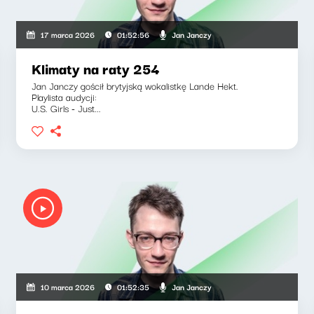
Jan Janczy
17 marca 2026
01:52:56
Klimaty na raty 254
Jan Janczy gościł brytyjską wokalistkę Lande Hekt.
Playlista audycji:
U.S. Girls - Just...
Jan Janczy
10 marca 2026
01:52:35