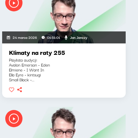
Jan Janczy
24 marca 2026
01:51:01
Klimaty na raty 255
Playlista audycji:
Avalon Emerson - Eden
Elmiene - I Want In
Ella Eyre - kintsugi
Small Black -...