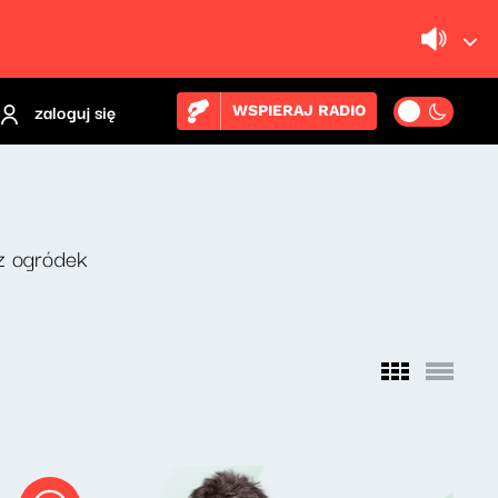
zaloguj się
WSPIERAJ RADIO
z ogródek