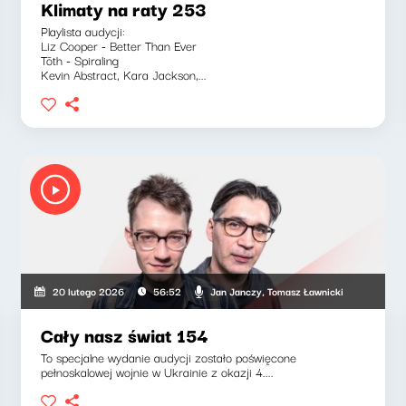
Klimaty na raty 253
Playlista audycji:
Liz Cooper - Better Than Ever
Tōth - Spiraling
Kevin Abstract, Kara Jackson,...
Jan Janczy, Tomasz Ławnicki
20 lutego 2026
56:52
Cały nasz świat 154
To specjalne wydanie audycji zostało poświęcone
pełnoskalowej wojnie w Ukrainie z okazji 4....