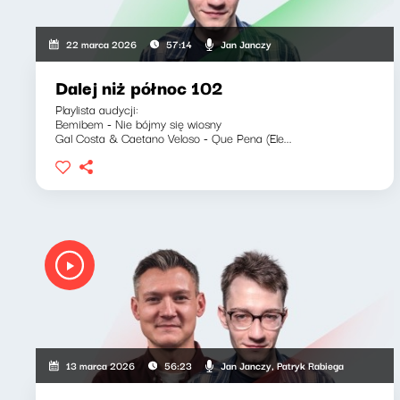
Jan Janczy
22 marca 2026
57:14
Dalej niż północ 102
Playlista audycji:
Bemibem - Nie bójmy się wiosny
Gal Costa & Caetano Veloso - Que Pena (Ele...
Jan Janczy, Patryk Rabiega
13 marca 2026
56:23