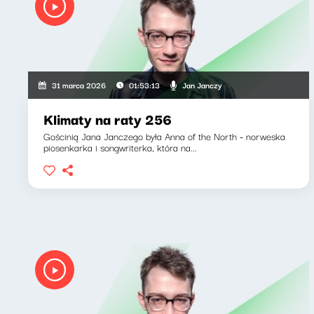
Jan Janczy
31 marca 2026
01:53:13
Klimaty na raty 256
Gościnią Jana Janczego była Anna of the North - norweska
piosenkarka i songwriterka, która na...