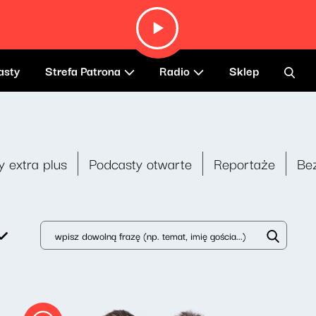
asty
Strefa Patrona
Radio
Sklep
y extra plus
Podcasty otwarte
Reportaże
Be