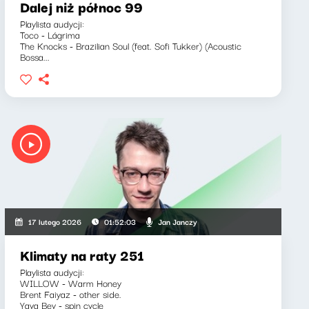
Dalej niż północ 99
Playlista audycji:
Toco - Lágrima
The Knocks - Brazilian Soul (feat. Sofi Tukker) (Acoustic
Bossa...
Jan Janczy
17 lutego 2026
01:52:03
Klimaty na raty 251
Playlista audycji:
WILLOW - Warm Honey
Brent Faiyaz - other side.
Yaya Bey - spin cycle