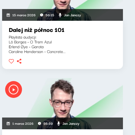
Jan Janczy
15 marca 2026
56:15
Dalej niż północ 101
Playlista audycji:
Lô Borges - O Trem Azul
Erlend Øye - Garota
Caroline Henderson - Concrete...
Jan Janczy
1 marca 2026
56:59