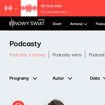
On Your Side
The Last Dinner Party
Start
Antena
Podc
Podcasty
Podcasty z anteny
Podcasty extra
Podcast
Data
Programy
Autor