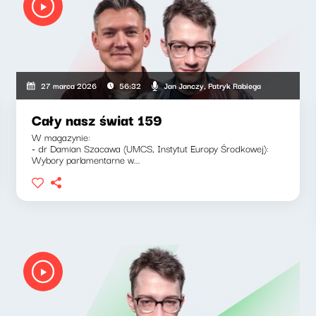
Jan Janczy, Patryk Rabiega
27 marca 2026
56:32
Cały nasz świat 159
W magazynie:
- dr Damian Szacawa (UMCS, Instytut Europy Środkowej):
Wybory parlamentarne w...