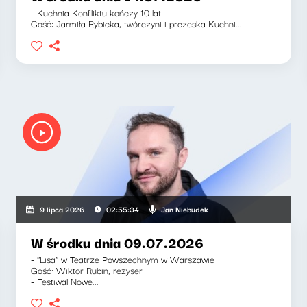
- Kuchnia Konfliktu kończy 10 lat
Gość: Jarmiła Rybicka, twórczyni i prezeska Kuchni...
pka-Barnett, Jan Niebudek
Jan Niebudek
9 lipca 2026
02:55:34
W środku dnia 09.07.2026
- ''Lisa'' w Teatrze Powszechnym w Warszawie
Gość: Wiktor Rubin, reżyser
- Festiwal Nowe...