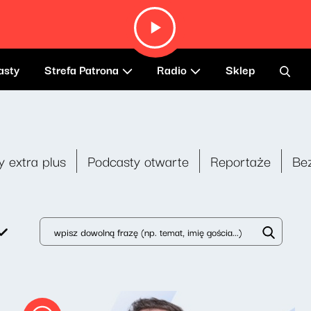
asty
Strefa Patrona
Radio
Sklep
y extra plus
Podcasty otwarte
Reportaże
Be