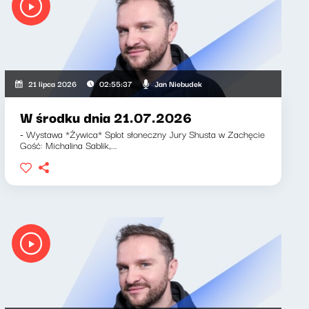
Jan Niebudek
21 lipca 2026
02:55:37
W środku dnia 21.07.2026
- Wystawa *Żywica* Splot słoneczny Jury Shusta w Zachęcie
Gość: Michalina Sablik,...