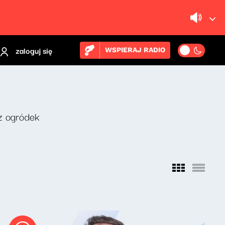
zaloguj się
WSPIERAJ RADIO
z ogródek