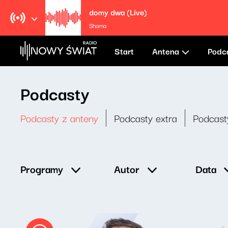
domy dwa (Live)
Shama
Start
Antena
Podc
Podcasty
Podcasty z anteny
Podcasty extra
Podcast
Data
Programy
Autor