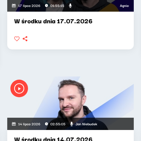
Agnieszka Lipka
17 lipca 2026
01:55:15
W środku dnia 17.07.2026
Jan Niebudek
14 lipca 2026
02:55:05
W środku dnia 14.07.2026