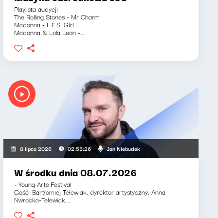
Playlista audycji:
The Rolling Stones - Mr Charm
Madonna - L.E.S. Girl
Madonna & Lola Leon -...
Jan Niebudek
8 lipca 2026
02:55:26
W środku dnia 08.07.2026
- Young Arts Festival
Gość: Bartłomiej Tełewiak, dyrektor artystyczny, Anna
Nwrocka-Tełewiak,...