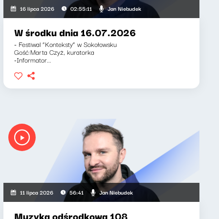
-Barnett, Jan Niebudek
Jan Niebudek
16 lipca 2026
02:55:11
W środku dnia 16.07.2026
- Festiwal “Konteksty” w Sokołowsku
Gość:Marta Czyż, kuratorka
-Informator...
Jan Niebudek
11 lipca 2026
56:41
Muzyka odśrodkowa 108