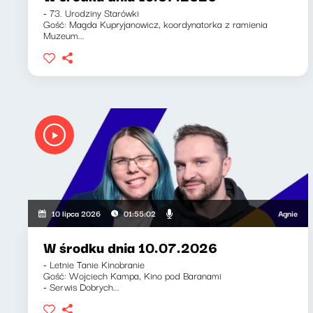
- 73. Urodziny Starówki
Gość: Magda Kupryjanowicz, koordynatorka z ramienia
Muzeum...
Agnieszka Li
10 lipca 2026
01:55:02
W środku dnia 10.07.2026
- Letnie Tanie Kinobranie
Gość: Wojciech Kampa, Kino pod Baranami
- Serwis Dobrych...