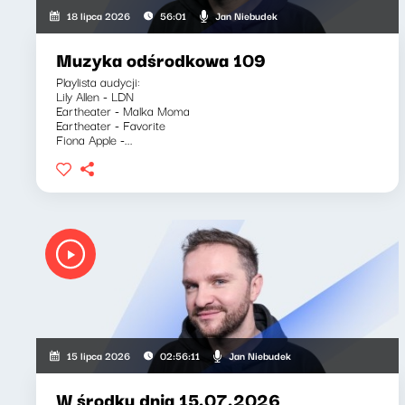
Jan Niebudek
18 lipca 2026
56:01
Muzyka odśrodkowa 109
Playlista audycji:
Lily Allen - LDN
Eartheater - Malka Moma
Eartheater - Favorite
Fiona Apple -...
Jan Niebudek
15 lipca 2026
02:56:11
W środku dnia 15.07.2026