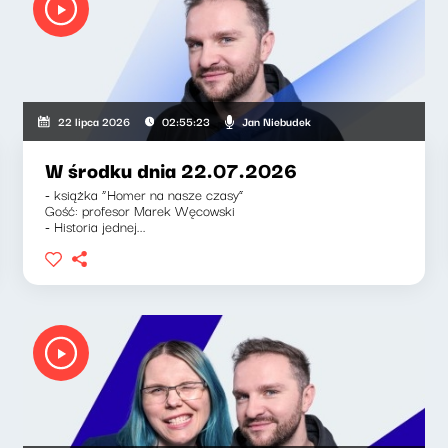
Jan Niebudek
22 lipca 2026
02:55:23
W środku dnia 22.07.2026
- książka “Homer na nasze czasy”
Gość: profesor Marek Węcowski
- Historia jednej...