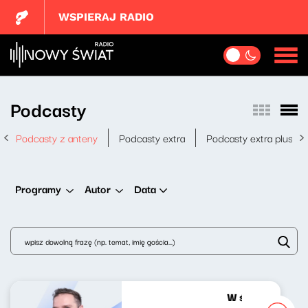
WSPIERAJ RADIO
Podcasty
Podcasty z anteny
Podcasty extra
Podcasty extra plus
Data
Programy
Autor
W środku dnia 0