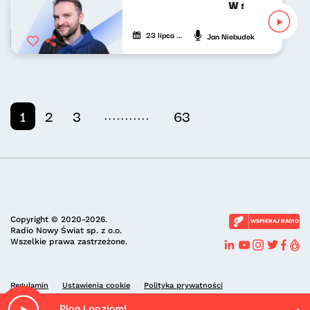
W środku dnia 2
23 lipca 2026
Jan Niebudek
...........
1
2
3
63
Copyright © 2020-2026.
WSPIERAJ RADIO
Radio Nowy Świat sp. z o.o.
Wszelkie prawa zastrzeżone.
Regulamin
Ustawienia cookie
Polityka prywatności
Pion i poziom!