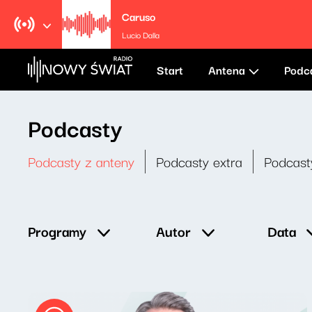
Caruso
Lucio Dalla
Start
Antena
Podc
Podcasty
Podcasty z anteny
Podcasty extra
Podcast
Data
Programy
Autor