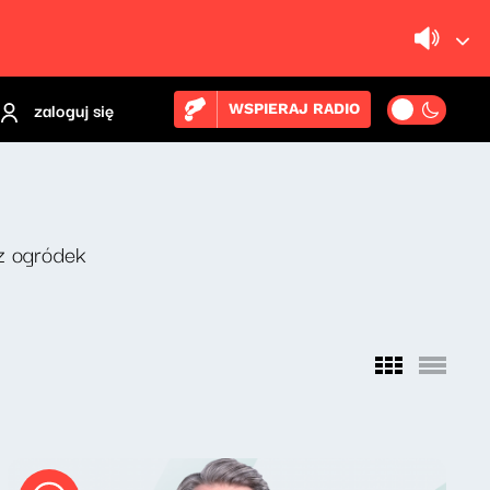
zaloguj się
WSPIERAJ RADIO
z ogródek