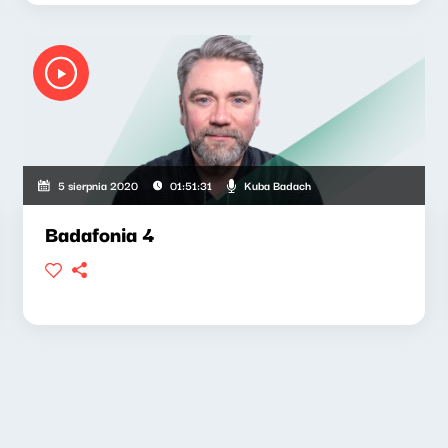
Kuba Badach
5 sierpnia 2020
01:51:31
Badafonia 4