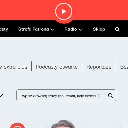
asty
Strefa Patrona
Radio
Sklep
y extra plus
Podcasty otwarte
Reportaże
Be