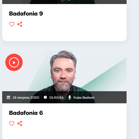
Badafonia 9
Kuba Badach
19 sierpnia 2020
01:50:34
Badafonia 6