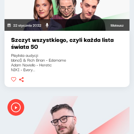
22 stycznia 2022
Mateusz Andruszk
Szczyt wszystkiego, czyli każda lista
świata 50
Playlista audycji:
bbno$ & Rich Brian - Edamame
Adam Noviello - Heretic
NIKI - Every...