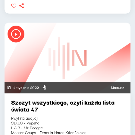
1 stycznia 2022
Mateusz Andruszk
Szczyt wszystkiego, czyli każda lista
świata 47
Playlista audycji:
SIX60 - Pepeha
L.A.B - Mr Reggae
Messer Chups - Dracula Hates Killer Icicles