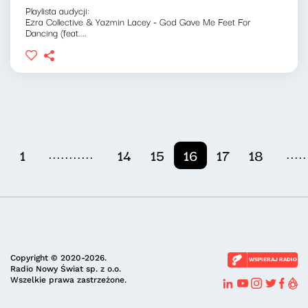
Playlista audycji:
Ezra Collective & Yazmin Lacey - God Gave Me Feet For
Dancing (feat....
...........
.....
1
14
15
16
17
18
Copyright © 2020-2026.
WSPIERAJ RADIO
Radio Nowy Świat sp. z o.o.
Wszelkie prawa zastrzeżone.