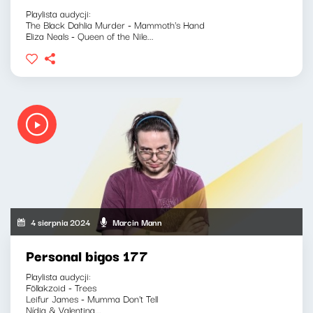
Playlista audycji:
The Black Dahlia Murder - Mammoth's Hand
Eliza Neals - Queen of the Nile...
4 sierpnia 2024
Marcin Mann
Personal bigos 177
Playlista audycji:
Föllakzoid - Trees
Leifur James - Mumma Don't Tell
Nídia & Valentina...