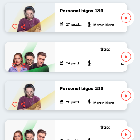
Personal bigos 189
27 października 2024
Marcin Mann
Szczyt wszystkieg
24 października 2024
Mateusz And
Personal bigos 188
20 października 2024
Marcin Mann
Szczyt wszystkieg