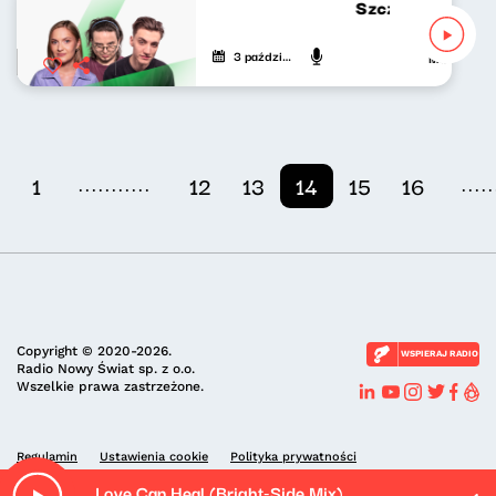
Szczyt wszystkieg
3 października 2024
Mateusz And
...........
.....
1
12
13
14
15
16
Copyright © 2020-2026.
WSPIERAJ RADIO
Radio Nowy Świat sp. z o.o.
Wszelkie prawa zastrzeżone.
Regulamin
Ustawienia cookie
Polityka prywatności
Love Can Heal (Bright-Side Mix)