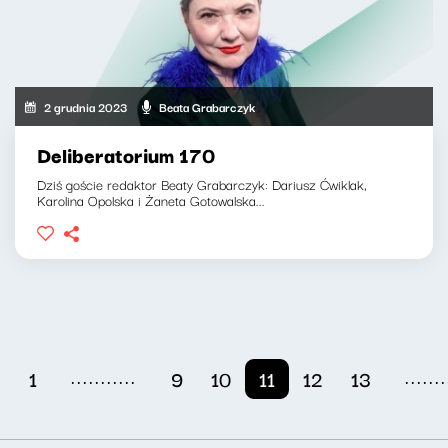
2 grudnia 2023
Beata Grabarczyk
Deliberatorium 170
Dziś goście redaktor Beaty Grabarczyk: Dariusz Ćwiklak,
Karolina Opolska i Żaneta Gotowalska...
...........
.......
1
9
10
11
12
13