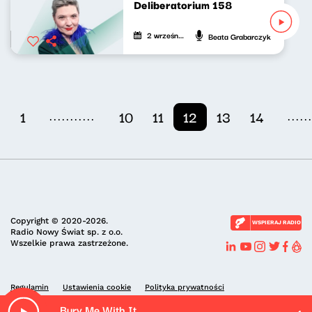
Deliberatorium 158
2 września 2023
Beata Grabarczyk
...........
.....
1
10
11
12
13
14
Copyright © 2020-2026.
WSPIERAJ RADIO
Radio Nowy Świat sp. z o.o.
Wszelkie prawa zastrzeżone.
Regulamin
Ustawienia cookie
Polityka prywatności
Bury Me With It