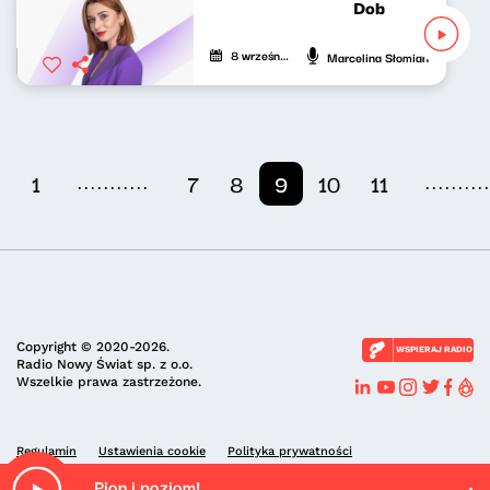
Dobrze nastrojon
8 września 2023
Marcelina Słomian
...........
.........
1
7
8
9
10
11
Copyright © 2020-2026.
WSPIERAJ RADIO
Radio Nowy Świat sp. z o.o.
Wszelkie prawa zastrzeżone.
Regulamin
Ustawienia cookie
Polityka prywatności
Pion i poziom!