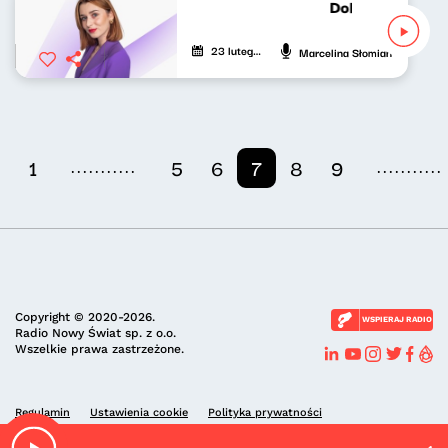
Dobrze nastrojo
23 lutego 2024
Marcelina Słomian
...........
...........
1
5
6
7
8
9
Copyright © 2020-2026.
WSPIERAJ RADIO
Radio Nowy Świat sp. z o.o.
Wszelkie prawa zastrzeżone.
Regulamin
Ustawienia cookie
Polityka prywatności