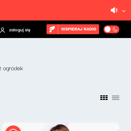
zaloguj się
WSPIERAJ RADIO
z ogródek