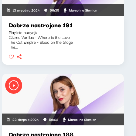
Marcelina Słomian
13 września 2024
56:35
Dobrze nastrojone 191
Playlista audycji:
Gizmo Varillas - Where is the Love
The Cat Empire - Blood on the Stage
The...
Marcelina Słomian
23 sierpnia 2024
56:02
Dobrze nastrojone 188