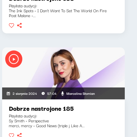
Playlista audycji:
The Ink Spots - I Don't Want To Set The World On Fire
Post Malone -...
Marcelina Słomian
2 sierpnia 2024
57:04
Dobrze nastrojone 185
Playlista audycji:
Sy Smith - Perspective
merci, mercy - Good News (triple j Like A...