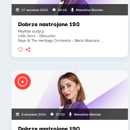
Marcelina Słomian
27 września 2024
56:49
Dobrze nastrojone 193
Playlista audycji:
Little Simz - Silhouette
Raye & The Heritage Orchestra - Black Mascara....
Marcelina Słomian
6 września 2024
57:03
Dobrze nastrojone 190