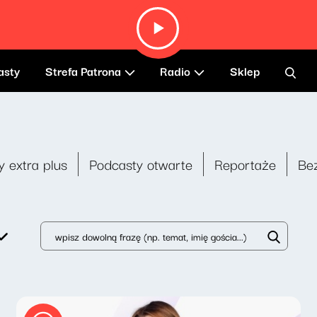
asty
Strefa Patrona
Radio
Sklep
y extra plus
Podcasty otwarte
Reportaże
Be