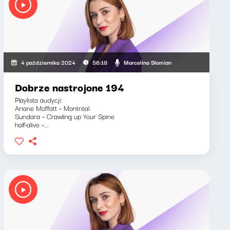
Marcelina Słomian
4 października 2024
56:18
Dobrze nastrojone 194
Playlista audycji:
Ariane Moffatt - Montréal
Sundara - Crawling up Your Spine
half·alive -...