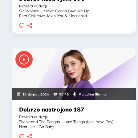
Playlista audycji:
Sir Woman - Never Gonna Give Me Up
Ezra Collective, M.anifest & Moonchild...
Marcelina Słomian
16 sierpnia 2024
56:49
Dobrze nastrojone 187
Playlista audycji:
Thank and The Bangas - Little Things (feat. Yaya Bey)
Nina Lee - Go Baby...