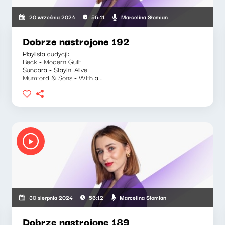
Marcelina Słomian
20 września 2024
56:11
Dobrze nastrojone 192
Playlista audycji:
Beck - Modern Guilt
Sundara - Stayin' Alive
Mumford & Sons - With a...
Marcelina Słomian
30 sierpnia 2024
56:12
Dobrze nastrojone 189