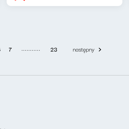
...........
6
7
23
następny