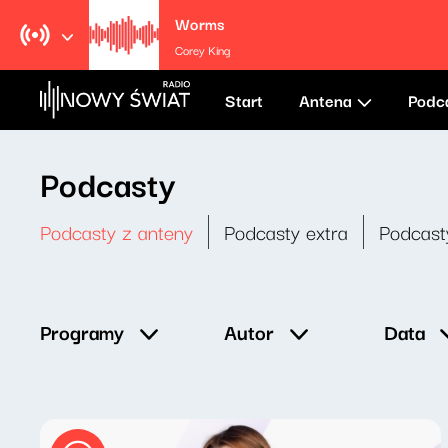
Worms
Corey King
Start
Antena
Podc
Podcasty
Podcasty z anteny
Podcasty extra
Podcast
Data
Programy
Autor