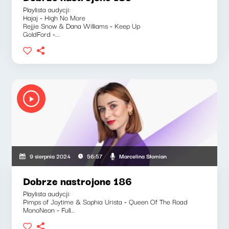
Playlista audycji:
Hajaj - High No More
Rejjie Snow & Dana Williams - Keep Up
GoldFord -...
Marcelina Słomian
9 sierpnia 2024
56:57
Dobrze nastrojone 186
Playlista audycji:
Pimps of Joytime & Sophia Urista - Queen Of The Road
MonoNeon - Full...