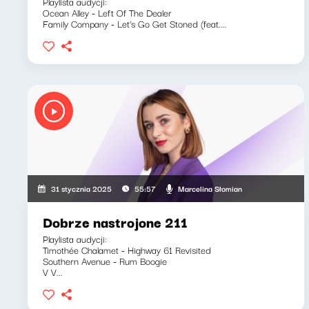
Playlista audycji:
Ocean Alley - Left Of The Dealer
Family Company - Let's Go Get Stoned (feat....
Marcelina Słomian
31 stycznia 2025
55:57
Dobrze nastrojone 211
Playlista audycji:
Timothée Chalamet - Highway 61 Revisited
Southern Avenue - Rum Boogie
V V...