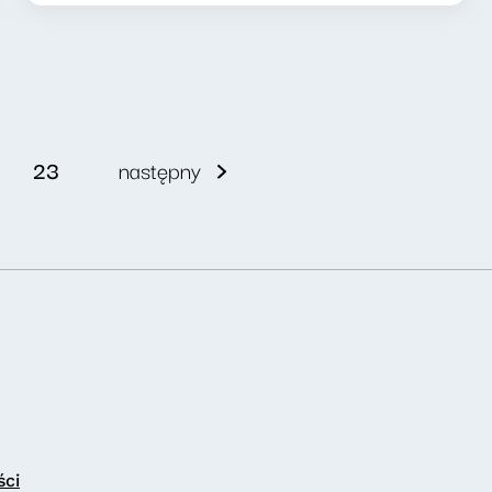
23
następny
ści