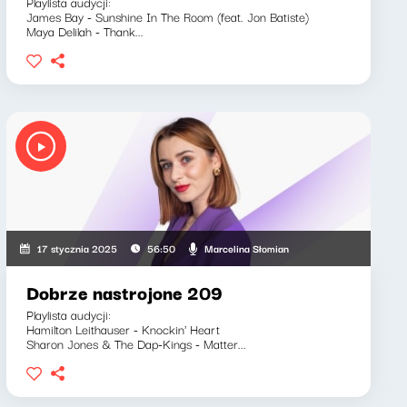
Playlista audycji:
James Bay - Sunshine In The Room (feat. Jon Batiste)
Maya Delilah - Thank...
Marcelina Słomian
17 stycznia 2025
56:50
Dobrze nastrojone 209
Playlista audycji:
Hamilton Leithauser - Knockin' Heart
Sharon Jones & The Dap-Kings - Matter...