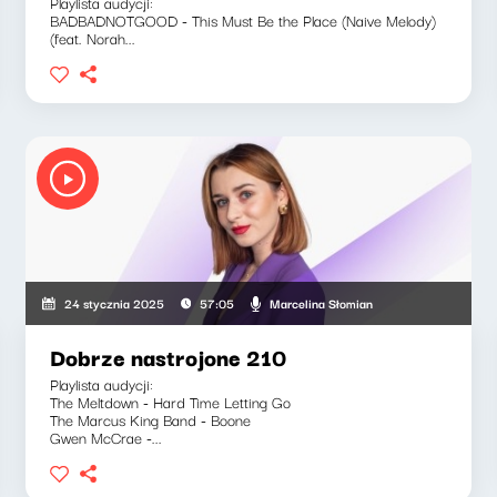
Playlista audycji:
BADBADNOTGOOD - This Must Be the Place (Naive Melody)
(feat. Norah...
Marcelina Słomian
24 stycznia 2025
57:05
Dobrze nastrojone 210
Playlista audycji:
The Meltdown - Hard Time Letting Go
The Marcus King Band - Boone
Gwen McCrae -...