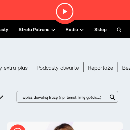
asty
Strefa Patrona
Radio
Sklep
y extra plus
Podcasty otwarte
Reportaże
Be