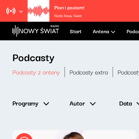
Pion i poziom!
Radio Nowy Świat
Start
Antena
Podc
Podcasty
Podcasty z anteny
Podcasty extra
Podcast
Data
Programy
Autor