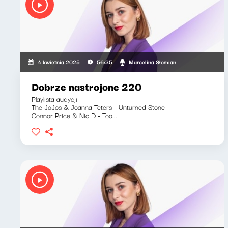
Marcelina Słomian
4 kwietnia 2025
56:35
Dobrze nastrojone 220
Playlista audycji:
The JoJos & Joanna Teters - Unturned Stone
Connor Price & Nic D - Too...