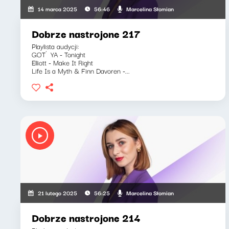
Marcelina Słomian
14 marca 2025
56:46
Dobrze nastrojone 217
Playlista audycji:
GOT`YA - Tonight
Elliott - Make It Right
Life Is a Myth & Finn Davoren -...
Marcelina Słomian
21 lutego 2025
56:25
Dobrze nastrojone 214