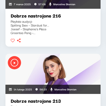
Marcelina Słomian
7 marca 2025
57:08
Dobrze nastrojone 216
Playlista audycji:
Spitting Ibex - Stardust for...
Joesef - Stephanie's Place
Greentea Peng -...
Marcelina Słomian
14 lutego 2025
56:25
Dobrze nastrojone 213