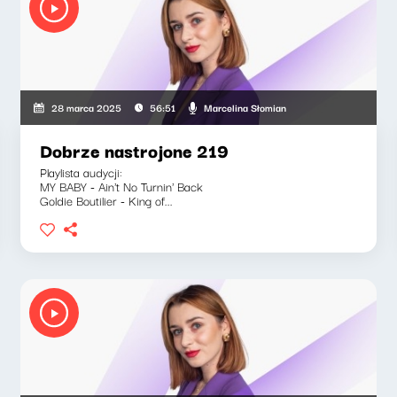
Marcelina Słomian
28 marca 2025
56:51
Dobrze nastrojone 219
Playlista audycji:
MY BABY - Ain't No Turnin' Back
Goldie Boutilier - King of...