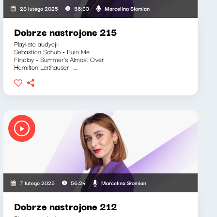
Marcelina Słomian
28 lutego 2025
56:33
Dobrze nastrojone 215
Playlista audycji:
Sebastian Schub - Ruin Me
Findlay - Summer's Almost Over
Hamilton Leithauser -...
Marcelina Słomian
7 lutego 2025
56:24
Dobrze nastrojone 212