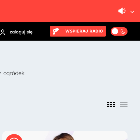
zaloguj się
WSPIERAJ RADIO
z ogródek