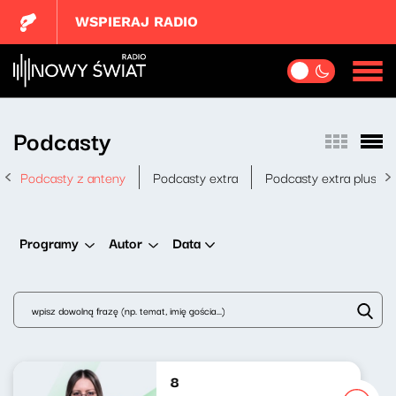
WSPIERAJ RADIO
Podcasty
Podcasty z anteny
Podcasty extra
Podcasty extra plus
Data
Programy
Autor
Mięta do (pop)kultury 238