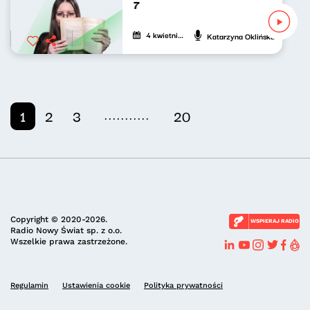
Mięta do (pop)kultury 227
4 kwietnia 2026
Katarzyna Oklińska
...........
1
2
3
20
Copyright © 2020-2026.
WSPIERAJ RADIO
Radio Nowy Świat sp. z o.o.
Wszelkie prawa zastrzeżone.
Regulamin
Ustawienia cookie
Polityka prywatności