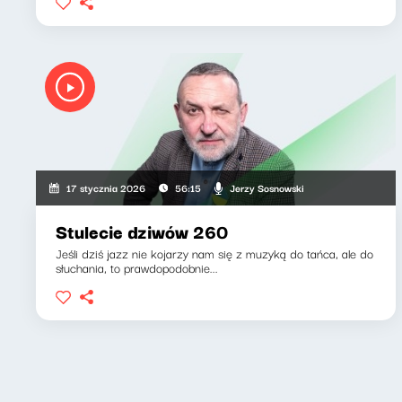
Jerzy Sosnowski
17 stycznia 2026
56:15
Stulecie dziwów 260
Jeśli dziś jazz nie kojarzy nam się z muzyką do tańca, ale do
słuchania, to prawdopodobnie...