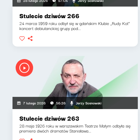
Jerzy Sosnowski
28 lutego 2026
57:04
Stulecie dziwów 266
24 marca 1959 roku odbył się w gdańskim Klubie „Rudy Kot”
koncert debiutanckiej grupy pod...
Jerzy Sosnowski
7 lutego 2026
56:26
Stulecie dziwów 263
28 maja 1926 roku w warszawskim Teatrze Małym odbyła się
premiera dwóch dramatów Stanisława...