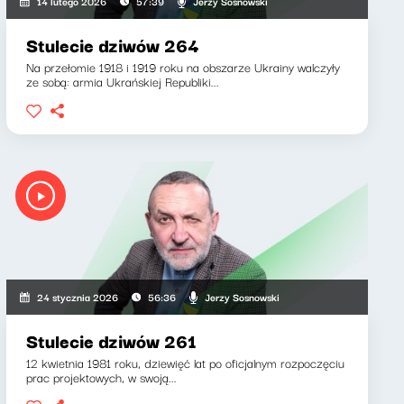
Jerzy Sosnowski
14 lutego 2026
57:39
Stulecie dziwów 264
Na przełomie 1918 i 1919 roku na obszarze Ukrainy walczyły
ze sobą: armia Ukrańskiej Republiki...
Jerzy Sosnowski
24 stycznia 2026
56:36
Stulecie dziwów 261
12 kwietnia 1981 roku, dziewięć lat po oficjalnym rozpoczęciu
prac projektowych, w swoją...