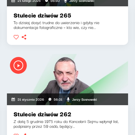
Jerzy Sosnowski
21 lutego 2026
56:50
Stulecie dziwów 265
To dzisiaj dosyć trudne do uwierzenia i gdyby nie
dokumentacja fotograficzna – kto wie, czy nie...
Jerzy Sosnowski
31 stycznia 2026
56:31
Stulecie dziwów 262
Z datą 5 grudnia 1975 roku do Kancelarii Sejmu wpłynął list,
podpisany przez 59 osób, będący...