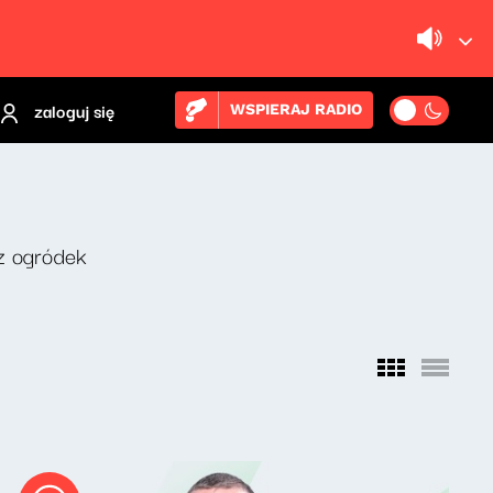
zaloguj się
WSPIERAJ RADIO
z ogródek