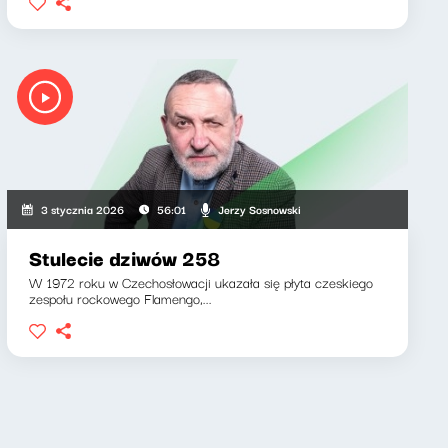
Jerzy Sosnowski
3 stycznia 2026
56:01
Stulecie dziwów 258
W 1972 roku w Czechosłowacji ukazała się płyta czeskiego
zespołu rockowego Flamengo,...