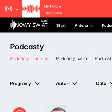
My Future
Poppy Ajudha
Start
Antena
Podc
Podcasty
Podcasty z anteny
Podcasty extra
Podcast
Data
Programy
Autor