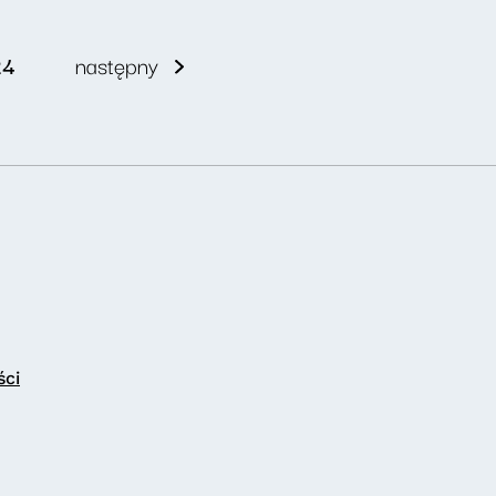
24
następny
ści