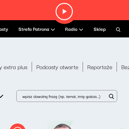
asty
Strefa Patrona
Radio
Sklep
y extra plus
Podcasty otwarte
Reportaże
Be