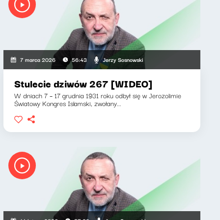
Jerzy Sosnowski
7 marca 2026
56:43
Stulecie dziwów 267 [WIDEO]
W dniach 7 – 17 grudnia 1931 roku odbył się w Jerozolimie
Światowy Kongres Islamski, zwołany...