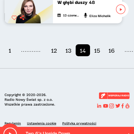
W głębi duszy 48
13 czerwca 2021
Eliza Michalik
...........
.....
1
12
13
14
15
16
Copyright © 2020-2026.
WSPIERAJ RADIO
Radio Nowy Świat sp. z o.o.
Wszelkie prawa zastrzeżone.
Regulamin
Ustawienia cookie
Polityka prywatności
Two 6's Upside Down