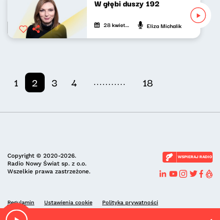
W głębi duszy 192
28 kwietnia 2024
Eliza Michalik
...........
1
2
3
4
18
Copyright © 2020-2026.
WSPIERAJ RADIO
Radio Nowy Świat sp. z o.o.
Wszelkie prawa zastrzeżone.
Regulamin
Ustawienia cookie
Polityka prywatności