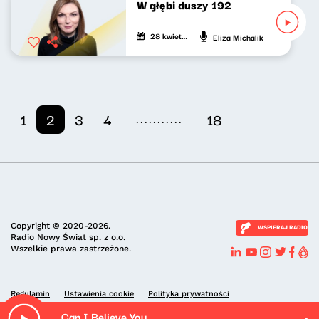
W głębi duszy 192
28 kwietnia 2024
Eliza Michalik
...........
1
2
3
4
18
Copyright © 2020-2026.
WSPIERAJ RADIO
Radio Nowy Świat sp. z o.o.
Wszelkie prawa zastrzeżone.
Regulamin
Ustawienia cookie
Polityka prywatności
Can I Believe You