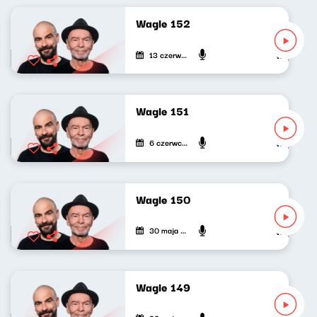
Wagle 152
13 czerwca 2023
Wojciech Wa
Wagle 151
6 czerwca 2023
Wojciech Wa
Wagle 150
30 maja 2023
Wojciech Wa
Wagle 149