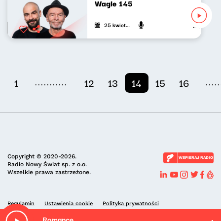
Wagle 145
25 kwietnia 2023
Wojciech Wa
...........
.....
1
12
13
14
15
16
Copyright © 2020-2026.
WSPIERAJ RADIO
Radio Nowy Świat sp. z o.o.
Wszelkie prawa zastrzeżone.
Regulamin
Ustawienia cookie
Polityka prywatności
Romance