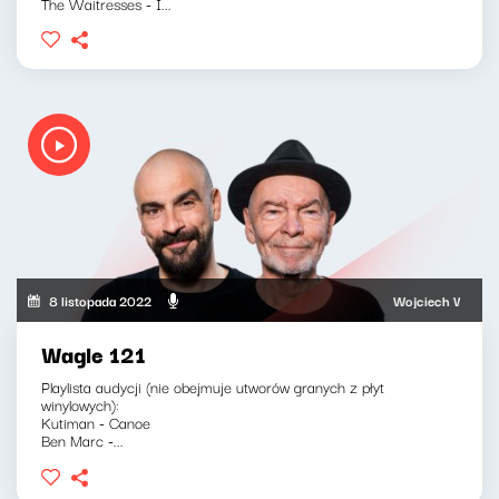
The Waitresses - I...
8 listopada 2022
Wojciech Waglewski,
Wagle 121
Playlista audycji (nie obejmuje utworów granych z płyt
winylowych):
Kutiman - Canoe
Ben Marc -...