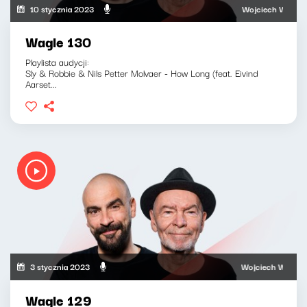
10 stycznia 2023
Wojciech Waglewski,
Wagle 130
Playlista audycji:
Sly & Robbie & Nils Petter Molvaer - How Long (feat. Eivind
Aarset...
3 stycznia 2023
Wojciech Waglewski, 
Wagle 129