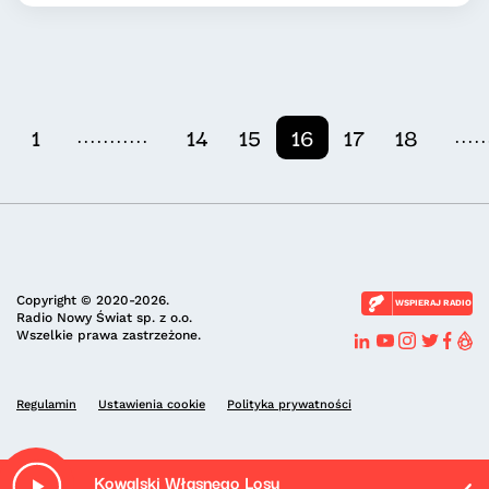
...........
.....
1
14
15
16
17
18
Copyright © 2020-2026.
WSPIERAJ RADIO
Radio Nowy Świat sp. z o.o.
Wszelkie prawa zastrzeżone.
Regulamin
Ustawienia cookie
Polityka prywatności
Kowalski Własnego Losu