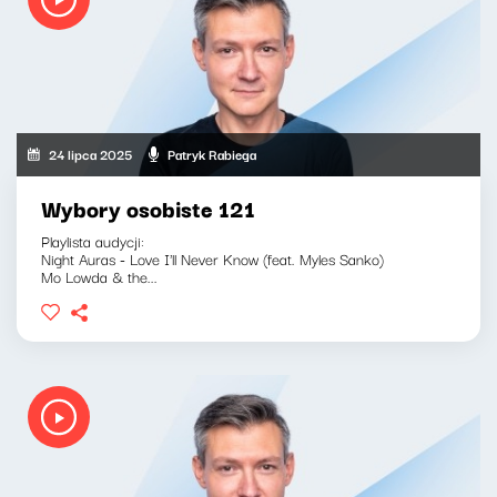
24 lipca 2025
Patryk Rabiega
Wybory osobiste 121
Playlista audycji:
Night Auras - Love I'll Never Know (feat. Myles Sanko)
Mo Lowda & the...